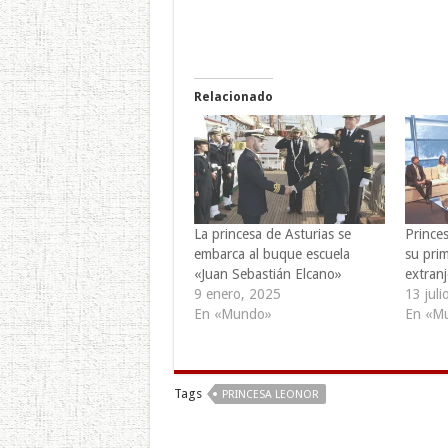
Relacionado
La princesa de Asturias se
Prince
embarca al buque escuela
su prim
«Juan Sebastián Elcano»
extran
9 enero, 2025
13 juli
En «Mundo»
En «M
Tags
PRINCESA LEONOR