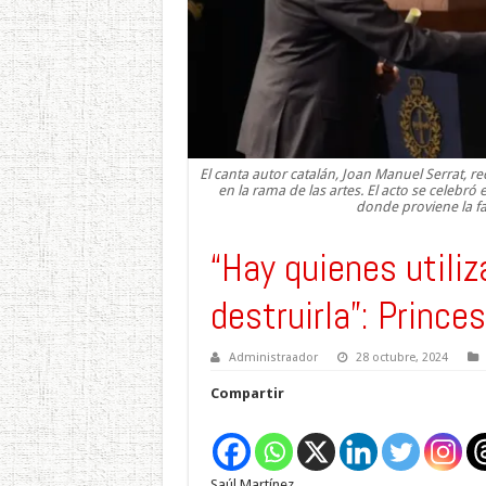
El canta autor catalán, Joan Manuel Serrat, re
en la rama de las artes. El acto se celebr
donde proviene la fam
“Hay quienes utili
destruirla”: Prince
Administraador
28 octubre, 2024
Compartir
Saúl Martínez