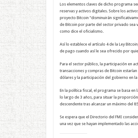
Los elementos claves de dicho programa sería
reservas y activos digitales. Sobre los activo
proyecto Bitcoin “disminuirán significativa
de Bitcoin por parte del sector privado sea v
como dice el oficialismo.
Así lo establece el artículo 4 de la Ley Bit
de pago cuando así le sea ofrecido por quien
Para el sector público, la participación en a
transacciones y compras de Bitcoin estaría
dólares y la participación del gobierno en la
En la política fiscal, el programa se basa en
lo largo de 3 años, para situar la proporció
descendente tras alcanzar un máximo del 85
Se espera que el Directorio del FMI conside
una vez que se hayan implementado las acci