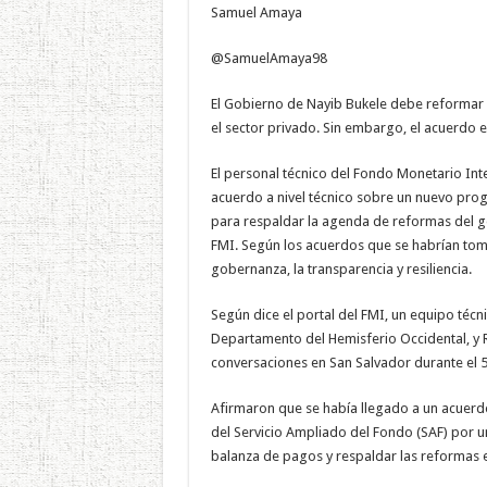
Samuel Amaya
si
quiere
los
$1,400
@SamuelAmaya98
millones
del
FMI
El Gobierno de Nayib Bukele debe reformar l
el sector privado. Sin embargo, el acuerdo es
El personal técnico del Fondo Monetario Inte
acuerdo a nivel técnico sobre un nuevo pro
para respaldar la agenda de reformas del go
FMI. Según los acuerdos que se habrían tom
gobernanza, la transparencia y resiliencia.
Según dice el portal del FMI, un equipo téc
Departamento del Hemisferio Occidental, y R
conversaciones en San Salvador durante el 5
Afirmaron que se había llegado a un acuerd
del Servicio Ampliado del Fondo (SAF) por u
balanza de pagos y respaldar las reformas