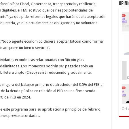
Opin
n: Política Fiscal, Gobernanza, transparencia y resiliencia,
s digitales, el FMI sostuvo que los riesgos potenciales del
mente”, ya que pide reformas legales que harán que la aceptación
oluntaria, ya que actualmente es obligatoria y no voluntaria
coin, “todo agente económico deberá aceptar bitcoin como forma
 adquiere un bien o servicio”.
ctividades económicas relacionadas con Bitcoin y las
n delimitadas. Los impuestos podrán ser pagados solo en
 billetera cripto (Chivo) se irá reduciendo gradualmente.
 la mejora del balance primario de alrededor del 3,5% del PIB a
n de la deuda pública en relación al PIB en una firme senda
% del PIB en 2024.
4 
re este programa para su aprobación a principios de febrero,
ones previas acordadas.