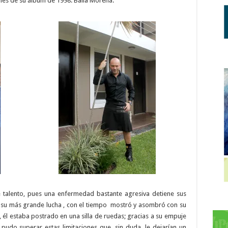
ones de su álbum de 1998: Baila Morena.
 talento, pues una enfermedad bastante agresiva detiene sus
 su más grande lucha , con el tiempo
mostró y asombró con su
8, él estaba postrado en una silla de ruedas; gracias a su empuje
a pudo superar estas limitaciones que, sin duda, le dejarían un