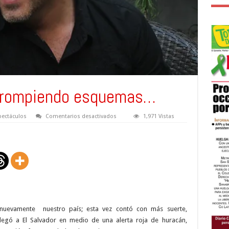
i rompiendo esquemas…
en
pectáculos
Comentarios desactivados
1,971 Vistas
Giovanni
Falchetti
rompiendo
esquemas…
ó nuevamente
nuestro país; esta vez contó con más suerte,
egó a El Salvador en medio de una alerta roja de huracán,