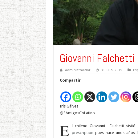
Giovanni Falchett
Administraador
31 julio, 2015
Es
Compartir
Iris Gálvez
@SAmigosCoLatino
E
l chileno Giovanni
Falchetti visit
prescription
pues hace unos años ll