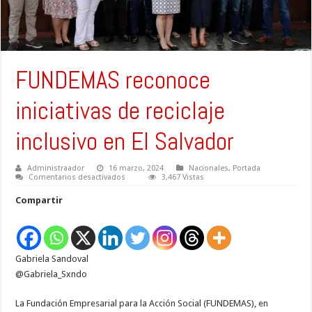
FUNDEMAS reconoce
iniciativas de reciclaje
inclusivo en El Salvador
Administraador
16 marzo, 2024
Nacionales
,
Portada
en
Comentarios desactivados
3,467 Vistas
FUNDEMAS
reconoce
Compartir
iniciativas
de
reciclaje
inclusivo
en
El
Gabriela Sandoval
Salvador
@Gabriela_Sxndo
La Fundación Empresarial para la Acción Social (FUNDEMAS), en