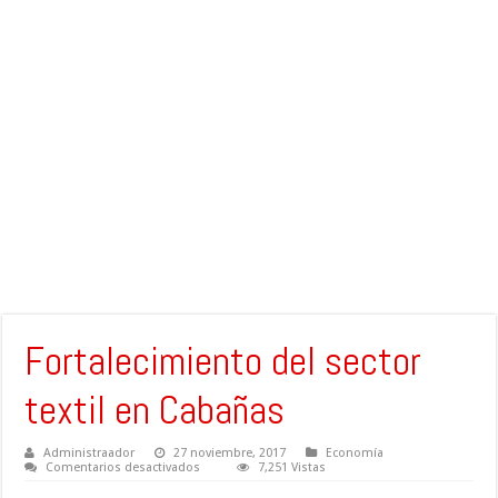
Fortalecimiento del sector
textil en Cabañas
Administraador
27 noviembre, 2017
Economía
en
Comentarios desactivados
7,251 Vistas
Fortalecimiento
del