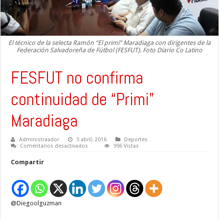
El técnico de la selecta Ramón “El primi” Maradiaga con dirigentes de la
Federación Salvadoreña de Fútbol (FESFUT). Foto Diario Co Latino
FESFUT no confirma
continuidad de “Primi”
Maradiaga
Administraador
5 abril, 2016
Deportes
en
Comentarios desactivados
996 Vistas
FESFUT
no
Compartir
confirma
continuidad
de
“Primi”
Maradiaga
@Diegoolguzman