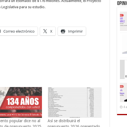
horrará un estimado de $176 millones. Actualmente, el Proyecto
Opin
Legislativa para su estudio.
Correo electrónico
X
Imprimir
4 
ento popular dice no al
Así se distribuirá el
to de presupuesto 2025
presupuesto 2026 presentado