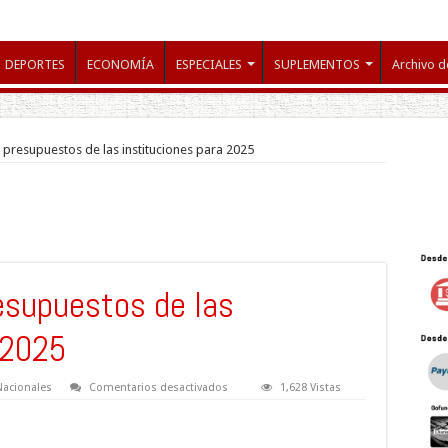
DEPORTES
ECONOMÍA
ESPECIALES
SUPLEMENTOS
Archivo d
s presupuestos de las instituciones para 2025
esupuestos de las
 2025
en
Nacionales
Comentarios desactivados
1,628 Vistas
Estos
serán
los
presupuestos