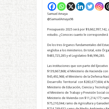
Samuel Amaya
@SamuelAmaya98
Presupuesto 2025 será por $9,662,997,142, a
estudio. ¿Conoces cuanto le corresponderá a
De los tres órganos fundamentales del Estad
engloba a los ministerios. En total, este Ór
$485,725,285 y el Legislativo $46,996,285.
Las instituciones que son parte del Ejecutiv
$139,667,868; el Ministerio de Hacienda con 
$45,492,968; el Ministerio de la Defensa Nac
Desarrollo Territorial con $283,677,604; el M
Ministerio de Educación, Ciencia y Tecnologí
el Ministerio de Trabajo y Previsión Social c
Ministerio de Vivienda con $11,214,177; ra
$75,210,044; ramo de Agricultura y Ganader
$724,749,632; ramo de Medio Ambiente y Re