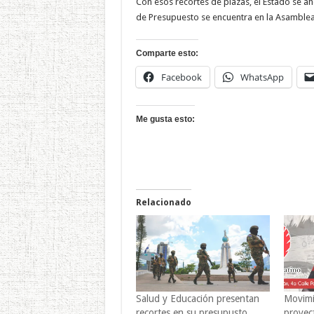
Con esos recortes de plazas, el Estado se a
de Presupuesto se encuentra en la Asamblea 
Comparte esto:
Facebook
WhatsApp
Me gusta esto:
Relacionado
Salud y Educación presentan
Movimi
recortes en su presupusto,
proyec