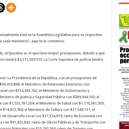
de
las
instituciones
para
2025
ctualmente está en la Asamblea Legislativa para su respectivo
 cada ministerio?, aquí te lo contamos.
o, el Ejecutivo es el que tiene mayor presupuesto, debido a que
gano tendrá $5,311,539,519. La Corte Suprema de Justicia tendrá
o son: La Presidencia de la República, con un presupuesto de
$93,410,868; el Ministerio de Relaciones Exteriores con
ional con $314,363,162; el Ministerio de Gobernación y
inisterio de Justicia y Seguridad Pública con $589,044,103; el
a con $1,535,787,204; el Ministerio de Salud con $1,170,381,939;
on $14,913,784; el Ministerio de Cultura con $27,549,131; el
mo de Desarrollo Local con $37,334,019; ramo de Economía con
ía con $91,452,842; ramo de Obras Públicas y de Transporte con
cursos Naturales con $15,792,564; ramo de Turismo con