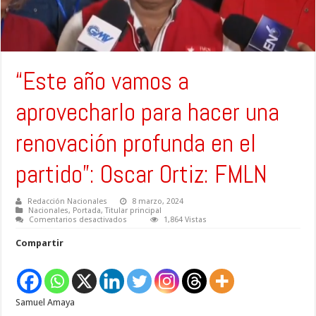
“Este año vamos a
aprovecharlo para hacer una
renovación profunda en el
partido”: Oscar Ortiz: FMLN
Redacción Nacionales
8 marzo, 2024
Nacionales
,
Portada
,
Titular principal
en
Comentarios desactivados
1,864 Vistas
“Este
año
Compartir
vamos
a
aprovecharlo
para
hacer
una
Samuel Amaya
renovación
profunda