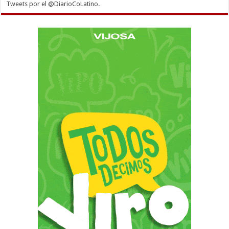
Tweets por el @DiarioCoLatino.