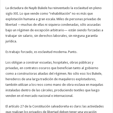
Mano
de
La dictadura de Nayib Bukele ha reinventado la esclavitud en pleno
Obra
sin
siglo XXI. Lo que vende como “rehabilitación” no es más que
Paga
explotación humana a gran escala. Miles de personas privadas de
libertad —muchas de ellas ni siquiera condenadas, sólo acusadas
bajo un régimen de excepción arbitrario— están siendo forzadas a
trabajar sin salario, sin derechos laborales, sin ninguna garantía
jurídica.
Es trabajo forzado, es esclavitud moderna. Punto.
Los obligan a construir escuelas, hospitales, obras públicas y
privadas, en contratos oscuros que benefician tanto al gobierno
como a constructoras aliadas del régimen. No sólo eso: los Bukele,
herederos de una larga tradición de maquileros explotadores,
también utilizan a los reos como mano de obra esclava en maquilas
instaladas dentro de las cárceles, produciendo textiles que luego
venden en el mercado nacional e internacional.
El artículo 27 de la Constitución salvadoreña es claro: las actividades
que realizan los privados de libertad deben tener una vocación