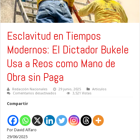
Esclavitud en Tiempos
Modernos: El Dictador Bukele
Usa a Reos como Mano de
Obra sin Paga
Redacción Nacionales
29 junio, 2025
Articulos
en
Comentarios desactivados
3,521 Vistas
Esclavitud
en
Compartir
Tiempos
Modernos:
El
Dictador
Bukele
Usa
Por David Alfaro
a
Reos
29/06/2025
como