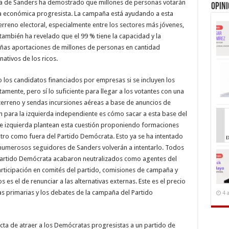
aña de Sanders ha demostrado que millones de personas votarán
Opin
a económica progresista. La campaña está ayudando a esta
terreno electoral, especialmente entre los sectores más jóvenes,
ambién ha revelado que el 99 % tiene la capacidad y la
ñas aportaciones de millones de personas en cantidad
ativos de los ricos.
los candidatos financiados por empresas si se incluyen los
mente, pero sí lo suficiente para llegar a los votantes con una
 terreno y sendas incursiones aéreas a base de anuncios de
n para la izquierda independiente es cómo sacar a esta base del
e izquierda plantean esta cuestión proponiendo formaciones
ntro como fuera del Partido Demócrata. Esto ya se ha intentado
numerosos seguidores de Sanders volverán a intentarlo. Todos
 Partido Demócrata acabaron neutralizados como agentes del
participación en comités del partido, comisiones de campaña y
 es el de renunciar a las alternativas externas. Este es el precio
s primarias y los debates de la campaña del Partido
4 
cta de atraer a los Demócratas progresistas a un partido de