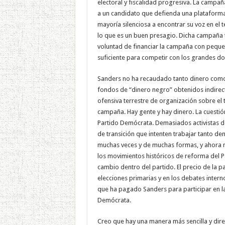
electoral y fiscalidad progresiva. La camp
a un candidato que defienda una plataform
mayoría silenciosa a encontrar su voz en el 
lo que es un buen presagio. Dicha campaña t
voluntad de financiar la campaña con peque
suficiente para competir con los grandes don
Sanders no ha recaudado tanto dinero como 
fondos de “dinero negro” obtenidos indirecta
ofensiva terrestre de organización sobre el
campaña. Hay gente y hay dinero. La cuestió
Partido Demócrata. Demasiados activistas d
de transición que intenten trabajar tanto de
muchas veces y de muchas formas, y ahora 
los movimientos históricos de reforma del
cambio dentro del partido. El precio de la 
elecciones primarias y en los debates internos
que ha pagado Sanders para participar en la
Demócrata.
Creo que hay una manera más sencilla y dire