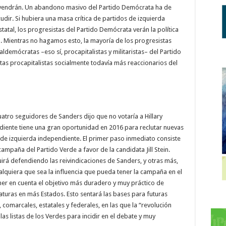
 vendrán. Un abandono masivo del Partido Demócrata ha de
udir. Si hubiera una masa crítica de partidos de izquierda
statal, los progresistas del Partido Demócrata verán la política
. Mientras no hagamos esto, la mayoría de los progresistas
ldemócratas –eso sí, procapitalistas y militaristas– del Partido
stas procapitalistas socialmente todavía más reaccionarios del
atro seguidores de Sanders dijo que no votaría a Hillary
diente tiene una gran oportunidad en 2016 para reclutar nuevas
ca de izquierda independiente. El primer paso inmediato consiste
ampaña del Partido Verde a favor de la candidata Jill Stein.
irá defendiendo las reivindicaciones de Sanders, y otras más,
alquiera que sea la influencia que pueda tener la campaña en el
ner en cuenta el objetivo más duradero y muy práctico de
aturas en más Estados. Esto sentará las bases para futuras
comarcales, estatales y federales, en las que la “revolución
as listas de los Verdes para incidir en el debate y muy