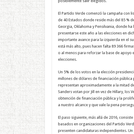
posiblemente salir elegidos.
El Partido Verde comenzó la campaña con list
de 40 Estados donde reside más del 85 % del
Georgia, Oklahoma y Pensilvania, donde ha 
presentarse este año a las elecciones en di
importante avance para la izquierda en el su
está más alto, pues hacen falta 89 366 firma
o al menos para reforzar la base de apoyo en 
elecciones.
Un 5% de los votos en la elección presidenci
millones de dólares de financiación pública 
representan aproximadamente a la mitad del
Sanders votan por Jill en vez de Hillary, los
obtención de financiación pública y la prolif
a nuestro alcance y que vale la pena persegu
El paso siguiente, más allá de 2016, consis
basados en organizaciones del Partido Verde
presenten candidaturas independientes. Un