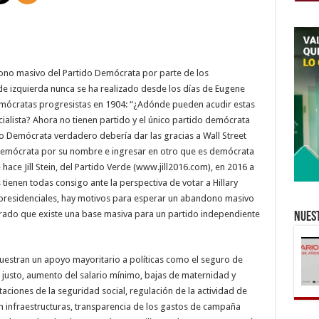
dono masivo del Partido Demócrata por parte de los
de izquierda nunca se ha realizado desde los días de Eugene
emócratas progresistas en 1904: “¿Adónde pueden acudir estas
cialista? Ahora no tienen partido y el único partido demócrata
todo Demócrata verdadero debería dar las gracias a Wall Street
s demócrata por su nombre e ingresar en otro que es demócrata
hace Jill Stein, del Partido Verde (www.jill2016.com), en 2016 a
tienen todas consigo ante la perspectiva de votar a Hillary
s presidenciales, hay motivos para esperar un abandono masivo
ado que existe una base masiva para un partido independiente
Nuest
estran un apoyo mayoritario a políticas como el seguro de
 justo, aumento del salario mínimo, bajas de maternidad y
ciones de la seguridad social, regulación de la actividad de
en infraestructuras, transparencia de los gastos de campaña