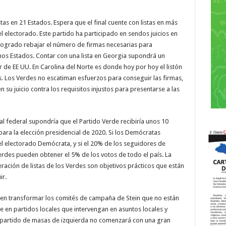
as en 21 Estados. Espera que el final cuente con listas en más
 electorado. Este partido ha participado en sendos juicios en
logrado rebajar el número de firmas necesarias para
chos Estados. Contar con una lista en Georgia supondrá un
r de EE UU. En Carolina del Norte es donde hoy por hoy el listón
s. Los Verdes no escatiman esfuerzos para conseguir las firmas,
su juicio contra los requisitos injustos para presentarse a las
al federal supondría que el Partido Verde recibiría unos 10
para la elección presidencial de 2020. Si los Demócratas
 electorado Demócrata, y si el 20% de los seguidores de
 Verdes pueden obtener el 5% de los votos de todo el país. La
eración de listas de los Verdes son objetivos prácticos que están
ir.
te en transformar los comités de campaña de Stein que no están
 en partidos locales que intervengan en asuntos locales y
 partido de masas de izquierda no comenzará con una gran