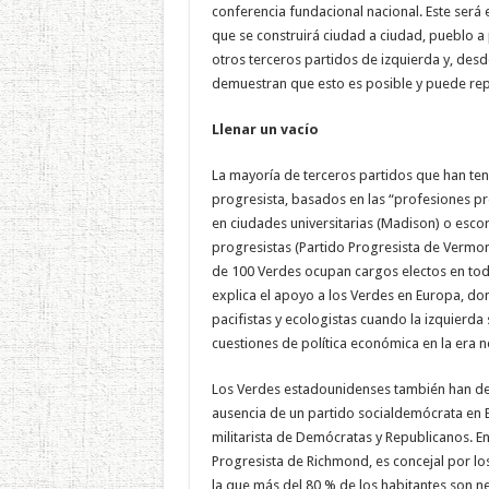
conferencia fundacional nacional. Este será 
que se construirá ciudad a ciudad, pueblo a
otros terceros partidos de izquierda y, desd
demuestran que esto es posible y puede repl
Llenar un vacío
La mayoría de terceros partidos que han te
progresista, basados en las “profesiones p
en ciudades universitarias (Madison) o esco
progresistas (Partido Progresista de Vermo
de 100 Verdes ocupan cargos electos en todo
explica el apoyo a los Verdes en Europa, do
pacifistas y ecologistas cuando la izquierd
cuestiones de política económica en la era n
Los Verdes estadounidenses también han de
ausencia de un partido socialdemócrata en E
militarista de Demócratas y Republicanos. E
Progresista de Richmond, es concejal por lo
la que más del 80 % de los habitantes son 