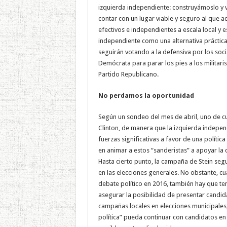
izquierda independiente: construyámoslo y
contar con un lugar viable y seguro al que ac
efectivos e independientes a escala local y e
independiente como una alternativa práctica
seguirán votando a la defensiva por los socia
Demócrata para parar los pies a los militari
Partido Republicano.
No perdamos la oportunidad
Según un sondeo del mes de abril, uno de cu
Clinton, de manera que la izquierda indepen
fuerzas significativas a favor de una políti
en animar a estos “sanderistas” a apoyar la c
Hasta cierto punto, la campaña de Stein segu
en las elecciones generales. No obstante, cu
debate político en 2016, también hay que te
asegurar la posibilidad de presentar candid
campañas locales en elecciones municipales, 
política” pueda continuar con candidatos en l