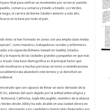
el paso final para unificar un movimiento por un tercer partido
 pueblo, comarca a comarca y Estado a Estado. Los Verdes,
e luego, la carrera de Bernie Sanders anterior a este año,
icarse en la base por todo el país.
nido éxito se han formado en zonas con una amplia clase media
ropicias”, como maestros, trabajadoras sociales y enfermeros
radas a la izquierda (Kshama Sawant en Seattle), Estados
nt) y la mayoría de las ciudades grandes y pequeñas en que más
 el país. Esta base demográfica es el principal factor que
nde movilizaron a muchas personas en torno a reivindicaciones
a socialdemócrata abandonó este terreno y se derechizó en
eoliberal.
mostrado que son capaces de llenar un vacío derivado de la
E UU, además del vacío dejado por la actitud antiecológica y
n Richmond, California, Gayle McLaughlin, miembro de la Alianza
s Verdes desde 2004 y ha sido alcalde en una ciudad obrera en
negros, derrotando a los candidatos Demócratas financiados por