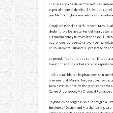
Los trajes típicos de las “misses” deslumbr
especialmente el de Miss El Salvador, con el
por Marina Toybina una artista y diseñadora 
El traje de Isabella García-Manzo, Miss El S
deslumbró a los asistentes del lugar, este 
el renacimiento y la revitalización de El Sal
negro, que representó la lava y ceniza volc
un sol ardiente. Durante su presentación enc
La prenda fue nombrada como: “Empoderamie
transformador de la belleza y del espíritu h
Todas estas ideas e inspiraciones se transmi
nivel mundial: Marina Toybina quien se desta
para estrellas de televisión y artistas como K
Carrie Underwood, My Chemical Romance y
Toybina es de origen ruso que emigró a Est
Institute of Design and Merchandising. La ar