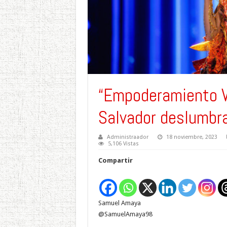
“Empoderamiento Vo
Salvador deslumbra
Administraador
18 noviembre, 2023
5,106 Vistas
Compartir
Samuel Amaya
@SamuelAmaya98