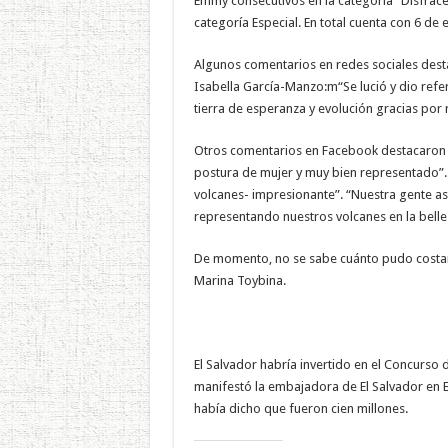
Emmy consecutivos en la categoría “Disfrac
categoría Especial. En total cuenta con 6 de
Algunos comentarios en redes sociales destac
Isabella García-Manzo:m“Se lució y dio refe
tierra de esperanza y evolución gracias por r
Otros comentarios en Facebook destacaron qu
postura de mujer y muy bien representado”.
volcanes- impresionante”. “Nuestra gente así
representando nuestros volcanes en la belle
De momento, no se sabe cuánto pudo costar
Marina Toybina.
El Salvador habría invertido en el Concurso 
manifestó la embajadora de El Salvador en 
había dicho que fueron cien millones.