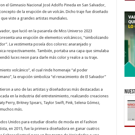
aron el Gimnasio Nacional José Adolfo Pineda en San Salvador,
 concepto de la erupción de un volcán. Dicho traje fue diseñado
que viste a grandes artistas mundiales.
alvador, que lució en la pasarela de Miss Universo 2023
representa una erupción de elementos volcánicos, “simbolizando
vador”. La vestimenta poseía dos colores: anaranjado y
ánica respectivamente. También, portaba una capa que simulaba
endió luces neon para darle más color y realce a su traje.
nto volcánico”, el cual rinde homenaje “al poder
umano”, la erupción simboliza “el renacimiento de El Salvador”
tieron a uno de las artistas y diseñadoras más destacadas a
Nuest
cada en la industria del entretenimiento, realizando creaciones
aty Perry, Britney Spears, Taylor Swift, Pink, Selena Gómez,
 muchos más.
ados Unidos para estudiar diseño de moda en el Fashion
tista, en 2015, fue la primera diseñadora en ganar cuatros