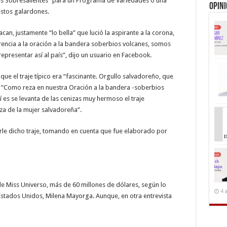
es Sobresalientes” para un Programa de Variedades o una
Opin
 estos galardones.
an, justamente “lo bella” que lució la aspirante a la corona,
rencia a la oración a la bandera soberbios volcanes, somos
epresentar así al país”, dijo un usuario en Facebook.
e el traje típico era “fascinante. Orgullo salvadoreño, que
 “Como reza en nuestra Oración a la bandera -soberbios
 es se levanta de las cenizas muy hermoso el traje
za de la mujer salvadoreña”.
le dicho traje, tomando en cuenta que fue elaborado por
de Miss Universo, más de 60 millones de dólares, según lo
4 
Estados Unidos, Milena Mayorga. Aunque, en otra entrevista