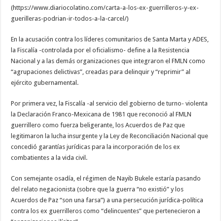
(https://www.diariocolatino.com/carta-a-los-ex-guerrilleros-y-ex-
guerilleras-podrian-ir-todos-a-la-carcel/)
En la acusación contra los líderes comunitarios de Santa Marta y ADES,
la Fiscalía -controlada por el oficialismo- define a la Resistencia
Nacional y a las demás organizaciones que integraron el FMLN como
“agrupaciones delictivas”, creadas para delinquir y “reprimir” al
ejército gubernamental.
Por primera vez, la Fiscalía -al servicio del gobierno de turno- violenta
la Declaración Franco-Mexicana de 1981 que reconoció al FMLN
guerrillero como fuerza beligerante, los Acuerdos de Paz que
legitimaron la lucha insurgente y la Ley de Reconciliación Nacional que
concedió garantías jurídicas para la incorporación de los ex
combatientes a la vida civil.
Con semejante osadía, el régimen de Nayib Bukele estaría pasando
del relato negacionista (sobre que la guerra “no existió” y los
Acuerdos de Paz “son una farsa”) a una persecución jurídica-política
contra los ex guerrilleros como “delincuentes” que pertenecieron a