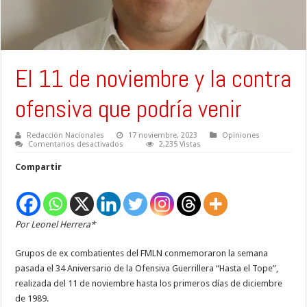
El 11 de noviembre y la contra
ofensiva que podría venir
Redacción Nacionales
17 noviembre, 2023
Opiniones
en
Comentarios desactivados
2,235 Vistas
El
11
Compartir
de
noviembre
y
la
contra
ofensiva
Por Leonel Herrera*
que
podría
venir
Grupos de ex combatientes del FMLN conmemoraron la semana
pasada el 34 Aniversario de la Ofensiva Guerrillera “Hasta el Tope”,
realizada del 11 de noviembre hasta los primeros días de diciembre
de 1989.