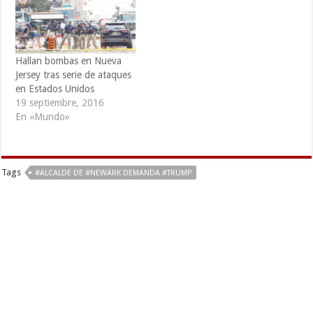
Nueva Jersey, de acuerdo
con las autoridades y con
informes periodísticos. "El
Departamento de…
Hallan bombas en Nueva
Jersey tras serie de ataques
en Estados Unidos
19 septiembre, 2016
En «Mundo»
Tags
#ALCALDE DE #NEWARK DEMANDA #TRUMP