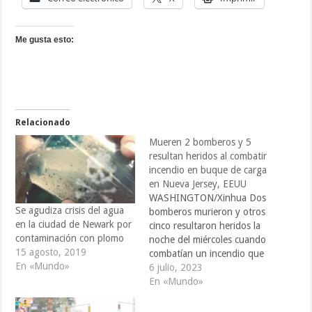
Me gusta esto:
Relacionado
Mueren 2 bomberos y 5
resultan heridos al combatir
incendio en buque de carga
en Nueva Jersey, EEUU
WASHINGTON/Xinhua Dos
Se agudiza crisis del agua
bomberos murieron y otros
en la ciudad de Newark por
cinco resultaron heridos la
contaminación con plomo
noche del miércoles cuando
15 agosto, 2019
combatían un incendio que
En «Mundo»
ocurrió a bordo de un
6 julio, 2023
buque de carga en el
En «Mundo»
puerto de Newark, en el
estado estadounidense de