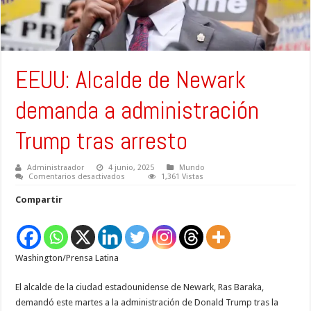
EEUU: Alcalde de Newark
demanda a administración
Trump tras arresto
Administraador
4 junio, 2025
Mundo
en
Comentarios desactivados
1,361 Vistas
EEUU:
Alcalde
Compartir
de
Newark
demanda
a
administración
Trump
Washington/Prensa Latina
tras
arresto
El alcalde de la ciudad estadounidense de Newark, Ras Baraka,
demandó este martes a la administración de Donald Trump tras la