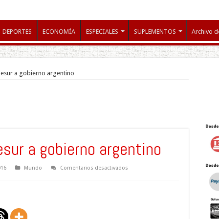
DEPORTES
ECONOMÍA
ESPECIALES
SUPLEMENTOS
Archivo d
lesur a gobierno argentino
esur a gobierno argentino
en
016
Mundo
Comentarios desactivados
Dura
réplica
de
Telesur
a
gobierno
argentino