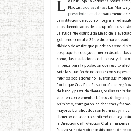
L
a Cruz Roja Salvadoreña realiza entr
Placitas,
sickness
illness
Las Moritas y 
prescription
en el departamento de S
La institución de socorro integra la red insti
a los damnificados de la erupción del volcá
La ayuda fue distribuida luego de la evacua
gobierno central el 31 de diciembre, debid
dióxido de azufre que puede colapsar el sis
Los paquetes de ayuda fueron distribuidos en
como, las instalaciones del INJUVE y el INDE
limpieza para la población que resultó afec
Ante la situación de no contar con sus pert
muchos pobladores no llevaron sus implem
Por lo que Cruz Roja Salvadoreña entregó pa
de baño y pasta de dientes, toallas sanitarias
cuenten con elementos básicos de higiene p
Asimismo, entregaron colchonetas y frazada
mayores beneficiados son los niños y niñas, 
El cuerpo de socorro confirmó que seguirán 
la Dirección de Protección Civil la mantenga y 
Fuerza Armada y otras instituciones de empeo