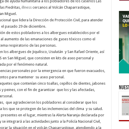
ega de ayuda humanitaria a los pobladores de los caseríos Las
las Piedritas,
illness
cercanos al Volcán Chaparrastique,
an Miguel.
tucional que lidera la Dirección de Protección Civil, para atender
n el pasado 29 de diciembre.
ción de estos pobladores a los albergues establecidos por el
o al aumento de las emanaciones de gases tóxicos como el
tema respiratorio de las personas.
 los albergues de Jiquilisco, Usulután y San Rafael Oriente, así
S en San Miguel, que consisten en kits de aseo personal y
tada por el fenómeno natural.
enencias personales por la emergencia en que fueron evacuados,
entos para mantener su aseo personal.
quetes que contenían cinco toallas, cepillos de dientes, jabones
Nuest
 y peines, con el fin de garantizar que los y las afectadas,
ersonal.
s, que agradecieron los pobladores al considerar que los
a los que se protegen de las inclemencias del clima y su salud.
presentes en el lugar, mientras la Alerta Naranja declarada por
se integrará a las actividades junto a la Policía Nacional Civil,
rar la situación en el volcán Chaparrastique, atendiendo a la