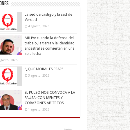
iones
La sed de castigo y la sed de
Verdad
4 agosto, 2026
MILPA: cuando la defensa del
trabajo, la tierra y la identidad
ancestral se convierten en una
sola lucha
agosto, 2026
“¿QUÉ MORAL ES ESA?”
3 agosto, 2026
EL PULSO NOS CONVOCA A LA
PAUSA; CON MENTES Y
CORAZONES ABIERTOS
1 agosto, 2026