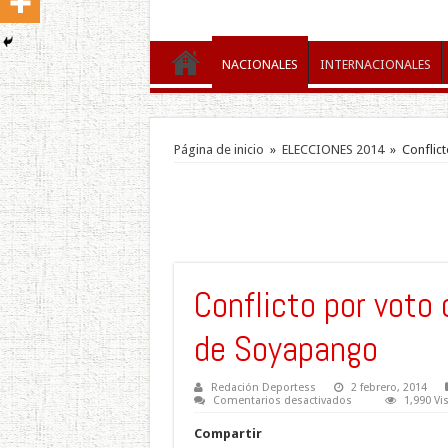
NACIONALES
INTERNACIONALES
Página de inicio
»
ELECCIONES 2014
»
Conflic
Conflicto por voto
de Soyapango
Redación Deportess
2 febrero, 2014
en
Comentarios desactivados
1,990 Vi
Conflicto
por
Compartir
voto