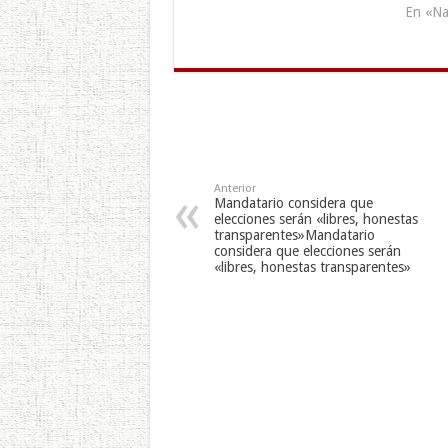
Escolar Los Angeles", decease
En «Na
treatment en Soyapango. Los
residentes de la zona pudieron
ingresar al centro hasta las
7:20 de la…
Anterior
Mandatario considera que
elecciones serán «libres, honestas
transparentes»Mandatario
considera que elecciones serán
«libres, honestas transparentes»