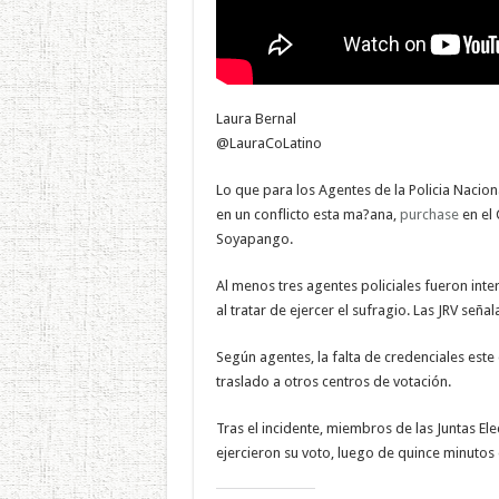
Laura Bernal
@LauraCoLatino
Lo que para los Agentes de la Policia Naciona
en un conflicto esta ma?ana,
purchase
en el 
Soyapango.
Al menos tres agentes policiales fueron int
al tratar de ejercer el sufragio. Las JRV señ
Según agentes, la falta de credenciales est
traslado a otros centros de votación.
Tras el incidente, miembros de las Juntas El
ejercieron su voto, luego de quince minutos 