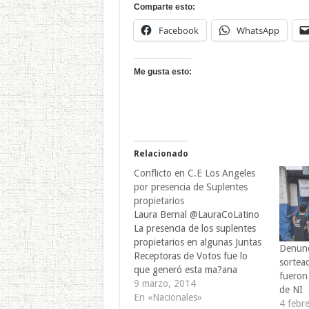
Comparte esto:
Facebook
WhatsApp
Me gusta esto:
Relacionado
Conflicto en C.E Los Angeles
por presencia de Suplentes
propietarios
Laura Bernal @LauraCoLatino
La presencia de los suplentes
propietarios en algunas Juntas
Denunc
Receptoras de Votos fue lo
sortead
que generó esta ma?ana
fueron
diversos contratiempos en el
9 marzo, 2014
de NI
Centro de Votacion "Centro
En «Nacionales»
4 febr