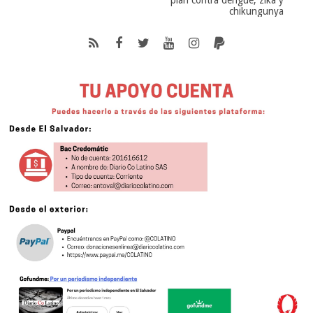
plan contra dengue, zika y
chikungunya