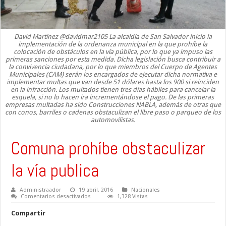
David Martínez @davidmar2105 La alcaldía de San Salvador inicio la
implementación de la ordenanza municipal en la que prohíbe la
colocación de obstáculos en la vía pública, por lo que ya impuso las
primeras sanciones por esta medida. Dicha legislación busca contribuir a
la convivencia ciudadana, por lo que miembros del Cuerpo de Agentes
Municipales (CAM) serán los encargados de ejecutar dicha normativa e
implementar multas que van desde 51 dólares hasta los 900 si reinciden
en la infracción. Los multados tienen tres días hábiles para cancelar la
esquela, si no lo hacen ira incrementándose el pago. De las primeras
empresas multadas ha sido Construcciones NABLA, además de otras que
con conos, barriles o cadenas obstaculizan el libre paso o parqueo de los
automovilistas.
Comuna prohíbe obstaculizar
la vía publica
Administraador
19 abril, 2016
Nacionales
en
Comentarios desactivados
1,328 Vistas
Comuna
prohíbe
Compartir
obstaculizar
la