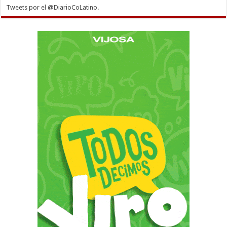
Tweets por el @DiarioCoLatino.