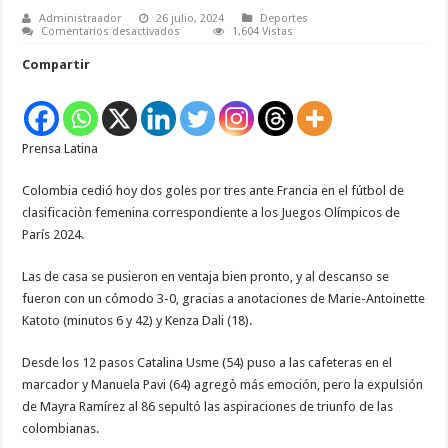
Administraador
26 julio, 2024
Deportes
en
Comentarios desactivados
1,604 Vistas
Colombia
cedió
Compartir
2-
3
ante
Francia
en
fútbol
Prensa Latina
(f)
de
París
2024
Colombia cedió hoy dos goles por tres ante Francia en el fútbol de
clasificaciòn femenina correspondiente a los Juegos Olímpicos de
París 2024.
Las de casa se pusieron en ventaja bien pronto, y al descanso se
fueron con un cómodo 3-0, gracias a anotaciones de Marie-Antoinette
Katoto (minutos 6 y 42) y Kenza Dali (18).
Desde los 12 pasos Catalina Usme (54) puso a las cafeteras en el
marcador y Manuela Pavi (64) agregò más emoción, pero la expulsión
de Mayra Ramírez al 86 sepultó las aspiraciones de triunfo de las
colombianas.