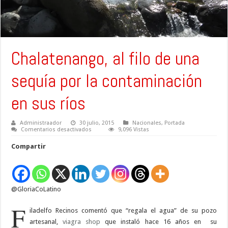
Chalatenango, al filo de una
sequía por la contaminación
en sus ríos
Administraador
30 julio, 2015
Nacionales
,
Portada
en
Comentarios desactivados
9,096 Vistas
Chalatenango,
al
Compartir
filo
de
una
sequía
por
la
@GloriaCoLatino
contaminación
en
sus
F
ríos
iladelfo Recinos comentó que “regala el agua” de su pozo
artesanal,
viagra
shop
que instaló hace 16 años en
su