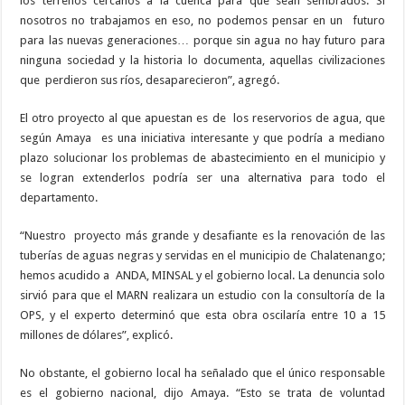
los terrenos cercanos a la cuenca para que sean sembrados. Si
nosotros no trabajamos en eso, no podemos pensar en un
futuro
para las nuevas generaciones… porque sin agua no hay futuro para
ninguna sociedad y la historia lo documenta, aquellas civilizaciones
que
perdieron sus ríos, desaparecieron”, agregó.
El otro proyecto al que apuestan es de
los reservorios de agua, que
según Amaya
es una iniciativa interesante y que podría a mediano
plazo solucionar los problemas de abastecimiento en el municipio y
se logran extenderlos podría ser una alternativa para todo el
departamento.
“Nuestro
proyecto más grande y desafiante es la renovación de las
tuberías de aguas negras y servidas en el municipio de Chalatenango;
hemos acudido a
ANDA, MINSAL y el gobierno local. La denuncia solo
sirvió para que el MARN realizara un estudio con la consultoría de la
OPS, y el experto determinó que esta obra oscilaría entre 10 a 15
millones de dólares”, explicó.
No obstante, el gobierno local ha señalado que el único responsable
es el gobierno nacional, dijo Amaya. “Esto se trata de voluntad