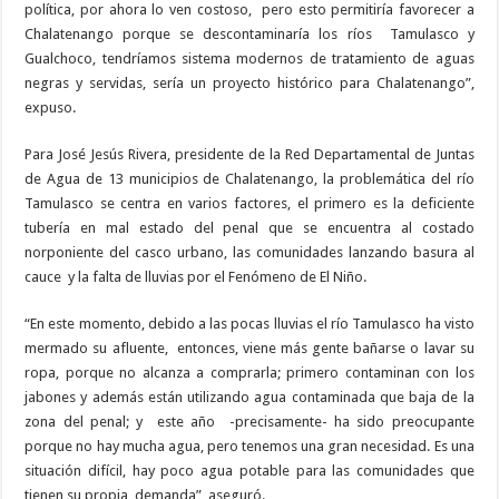
política, por ahora lo ven costoso,
pero esto permitiría favorecer a
Chalatenango porque se descontaminaría los ríos
Tamulasco y
Gualchoco, tendríamos sistema modernos de tratamiento de aguas
negras y servidas, sería un proyecto histórico para Chalatenango”,
expuso.
Para José Jesús Rivera, presidente de la Red Departamental de Juntas
de Agua de 13 municipios de Chalatenango, la problemática del río
Tamulasco se centra en varios factores, el primero es la deficiente
tubería en mal estado del penal que se encuentra al costado
norponiente del casco urbano, las comunidades lanzando basura al
cauce
y la falta de lluvias por el Fenómeno de El Niño.
“En este momento, debido a las pocas lluvias el río Tamulasco ha visto
mermado su afluente,
entonces, viene más gente bañarse o lavar su
ropa, porque no alcanza a comprarla; primero contaminan con los
jabones y además están utilizando agua contaminada que baja de la
zona del penal; y
este año
-precisamente- ha sido preocupante
porque no hay mucha agua, pero tenemos una gran necesidad. Es una
situación difícil, hay poco agua potable para las comunidades que
tienen su propia
demanda”, aseguró.