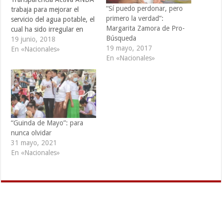
“Sí puedo perdonar, pero
trabaja para mejorar el
primero la verdad”:
servicio del agua potable, el
Margarita Zamora de Pro-
cual ha sido irregular en
Búsqueda
varios puntos del país. El
19 junio, 2018
19 mayo, 2017
presidente de la
En «Nacionales»
En «Nacionales»
Administración Nacional de
Acueductos y
Alcantarillados (ANDA),
Felipe Rivas, informó que
en las últimas semanas la
institución ha trabajado
para garantizar el
“Guinda de Mayo”: para
suministro…
nunca olvidar
31 mayo, 2021
En «Nacionales»