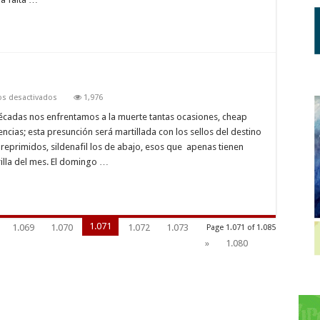
en
s desactivados
1,976
Febrero
Rojo
cadas nos enfrentamos a la muerte tantas ocasiones, cheap
ncias; esta presunción será martillada con los sellos del destino
s reprimidos, sildenafil los de abajo, esos que apenas tienen
rilla del mes. El domingo …
1.071
1.069
1.070
1.072
1.073
Page 1.071 of 1.085
»
1.080