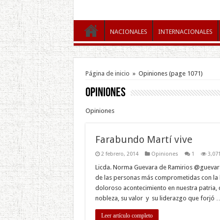
NACIONALES
INTERNACIONALES
Página de inicio
»
Opiniones
(page 1071)
Opiniones
Opiniones
Farabundo Martí vive
2 febrero, 2014
Opiniones
1
3,07
Licda. Norma Guevara de Ramirios @guevara_
de las personas más comprometidas con la l
doloroso acontecimiento en nuestra patria, c
nobleza, su valor y su liderazgo que forjó 
Leer artículo completo