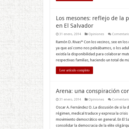
Los mesones: reflejo de la 
en El Salvador
31 enero, 2014
Opiniones
Comentario
Ramón D. Rivas* Con los vecinos, see en los
ya que así como nos peleábamos, o los adult
existía la disponibilidad para colaborar mutu
respectivas familias, haciendo un total de 
Leer artículo completo
Arena: una conspiración co
31 enero, 2014
Opiniones
Comentario
Oscar A. Fernández O. La discusión de si la
régimen, medical traduce y expresa la crisis 
movimiento democrático en general. En El Sal
consolidar la democracia de la elite oligár