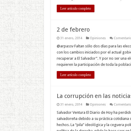
Leer artículo completo
2 de febrero
31 enero, 2014
Opiniones
Comentario
@arpassv Faltan sólo dos días para las elecc
con los cambios iniciados por el actual gobi
recuperar a El Salvador”. Y por no ser una e
requieren la participación de toda la poblac
Leer artículo completo
La corrupción en las noticia
31 enero, 2014
Opiniones
Comentario
Salvador Ventura El Diario de Hoy ha perdido
salvadoreña debido a su práctica cotidiana d
hechos. La “pila” ideológica y la ceguera po
política de la derecha, pilule lo hace caer en 