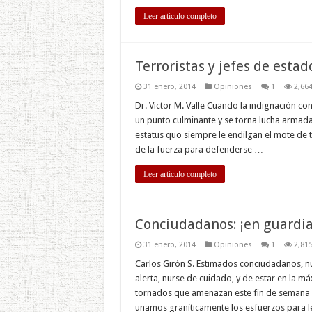
Leer artículo completo
Terroristas y jefes de estado
31 enero, 2014
Opiniones
1
2,66
Dr. Victor M. Valle Cuando la indignación con
un punto culminante y se torna lucha armada 
estatus quo siempre le endilgan el mote de 
de la fuerza para defenderse …
Leer artículo completo
Conciudadanos: ¡en guardia
31 enero, 2014
Opiniones
1
2,81
Carlos Girón S. Estimados conciudadanos, n
alerta, nurse de cuidado, y de estar en la m
tornados que amenazan este fin de semana a
unamos graníticamente los esfuerzos para l