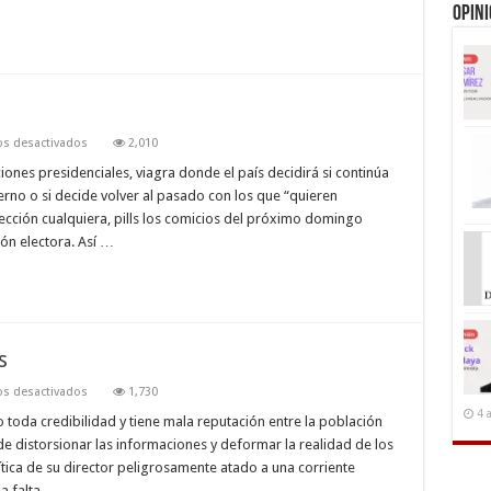
Opin
en
s desactivados
2,010
2
de
iones presidenciales, viagra donde el país decidirá si continúa
febrero
erno o si decide volver al pasado con los que “quieren
lección cualquiera, pills los comicios del próximo domingo
ión electora. Así …
s
en
s desactivados
1,730
La
4 
corrupción
 toda credibilidad y tiene mala reputación entre la población
en
e distorsionar las informaciones y deformar la realidad de los
las
noticias
lítica de su director peligrosamente atado a una corriente
la falta …