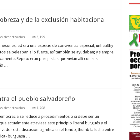
pobreza y de la exclusión habitacional
en
s desactivados
3,199
Los
mesones:
 mesones, ed era una especie de convivencia especial, unhealthy
reflejo
os se peleaban a lo fuerte, así también se ayudaban; y siempre
de
la
amente. Repito: eran parejas las que vivían allí con sus
pobreza
más …
y
de
la
exclusión
habitacional
en
El
Salvador
ntra el pueblo salvadoreño
en
s desactivados
1,708
Arena:
una
 democracia se reduce a procedimientos o si debe ser un
conspiración
que actualmente atraviesa este principio liberal burgués y el
contra
el
vador esta discusión significa en el fondo, thumb la lucha entre
pueblo
quica- burguesa …
salvadoreño