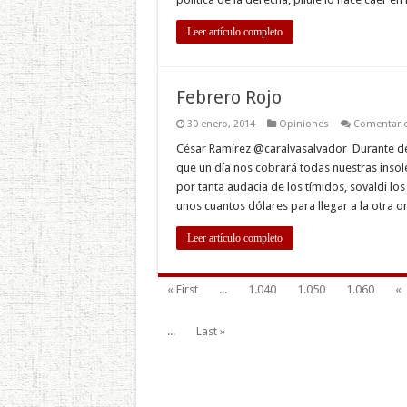
Leer artículo completo
Febrero Rojo
30 enero, 2014
Opiniones
Comentario
César Ramírez @caralvasalvador Durante dé
que un día nos cobrará todas nuestras insole
por tanta audacia de los tímidos, sovaldi lo
unos cuantos dólares para llegar a la otra o
Leer artículo completo
« First
...
1.040
1.050
1.060
«
...
Last »