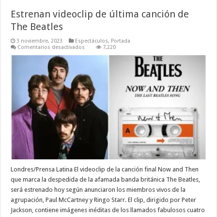
Estrenan videoclip de última canción de
The Beatles
3 noviembre, 2023
Espectáculos
,
Portada
en
Comentarios desactivados
7,220
Estrenan
videoclip
de
última
canción
de
The
Beatles
Londres/Prensa Latina El videoclip de la canción final Now and Then
que marca la despedida de la afamada banda británica The Beatles,
será estrenado hoy según anunciaron los miembros vivos de la
agrupación, Paul McCartney y Ringo Starr. El clip, dirigido por Peter
Jackson, contiene imágenes inéditas de los llamados fabulosos cuatro