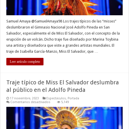
Samuel Amaya @SamuelAmaya98 Los trajes típicos de las “misses”
deslumbraron el Gimnasio Nacional José Adolfo Pineda en San
Salvador, especialmente el de Miss El Salvador, con el concepto de la
erupción de un volcán. Dicho traje fue diseñado por Marina Toybina
una artista y diseñadora que viste a grandes artistas mundiales. El
traje de Isabella García-Manzo, Miss El Salvador, que …
Leer artículo completo
Traje típico de Miss El Salvador deslumbra
al público en el Adolfo Pineda
17 noviembre, 2023
Espectáculos
,
Portada
en
Comentarios desactivados
5,149
Traje
típico
de
Miss
El
Salvador
deslumbra