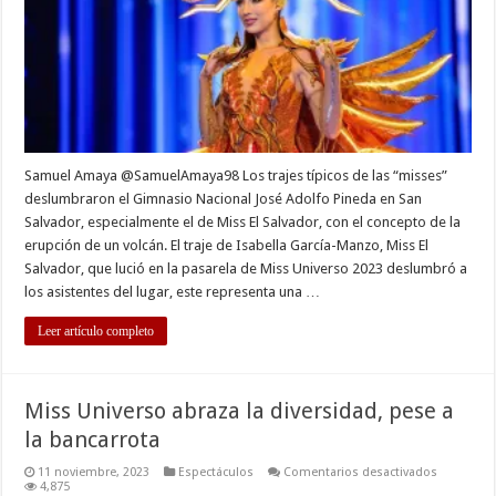
al
público
en
el
Adolfo
Pineda
Samuel Amaya @SamuelAmaya98 Los trajes típicos de las “misses”
deslumbraron el Gimnasio Nacional José Adolfo Pineda en San
Salvador, especialmente el de Miss El Salvador, con el concepto de la
erupción de un volcán. El traje de Isabella García-Manzo, Miss El
Salvador, que lució en la pasarela de Miss Universo 2023 deslumbró a
los asistentes del lugar, este representa una …
Leer artículo completo
Miss Universo abraza la diversidad, pese a
la bancarrota
en
11 noviembre, 2023
Espectáculos
Comentarios desactivados
Miss
4,875