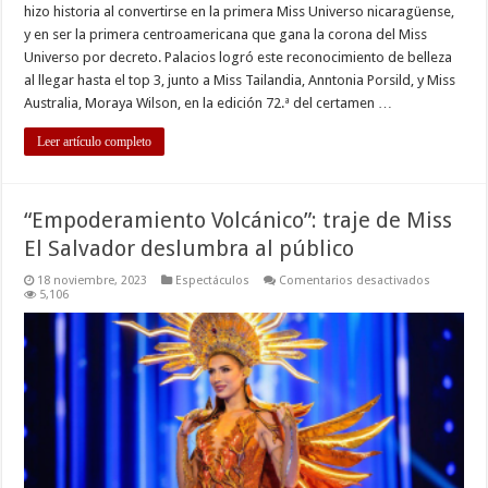
hizo historia al convertirse en la primera Miss Universo nicaragüense,
y en ser la primera centroamericana que gana la corona del Miss
Universo por decreto. Palacios logró este reconocimiento de belleza
al llegar hasta el top 3, junto a Miss Tailandia, Anntonia Porsild, y Miss
Australia, Moraya Wilson, en la edición 72.ª del certamen …
Leer artículo completo
“Empoderamiento Volcánico”: traje de Miss
El Salvador deslumbra al público
en
18 noviembre, 2023
Espectáculos
Comentarios desactivados
“Empoder
5,106
Volcánico”
traje
de
Miss
El
Salvador
deslumbr
al
público