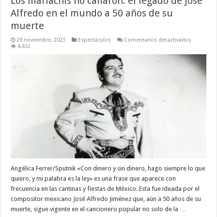
Los mariachis no callaron: el legado de José
Alfredo en el mundo a 50 años de su
muerte
en
29 noviembre, 2023
Espectáculos
Comentarios desactivados
Los
4,632
mariachis
no
callaron:
el
legado
de
José
Alfredo
en
el
mundo
a
50
años
de
su
muerte
Angélica Ferrer/Sputnik «Con dinero y sin dinero, hago siempre lo que
quiero, y mi palabra es la ley» es una frase que aparece con
frecuencia en las cantinas y fiestas de México. Esta fue ideada por el
compositor mexicano José Alfredo Jiménez que, aún a 50 años de su
muerte, sigue vigente en el cancionero popular no solo de la …