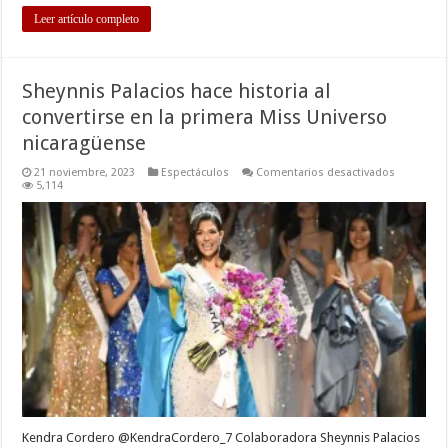
Leer artículo completo
Sheynnis Palacios hace historia al
convertirse en la primera Miss Universo
nicaragüense
en
21 noviembre, 2023
Espectáculos
Comentarios desactivados
Sheynnis
5,114
Palacios
hace
historia
al
convertirs
en
la
primera
Miss
Universo
nicaragüe
Kendra Cordero @KendraCordero_7 Colaboradora Sheynnis Palacios