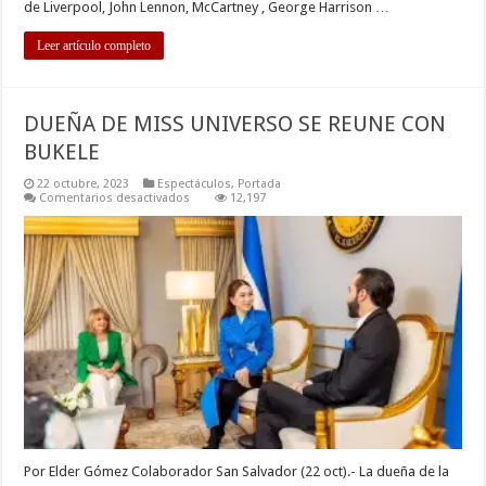
de Liverpool, John Lennon, McCartney , George Harrison …
Leer artículo completo
DUEÑA DE MISS UNIVERSO SE REUNE CON
BUKELE
22 octubre, 2023
Espectáculos
,
Portada
en
Comentarios desactivados
12,197
DUEÑA
DE
MISS
UNIVERSO
SE
REUNE
CON
BUKELE
Por Elder Gómez Colaborador San Salvador (22 oct).- La dueña de la