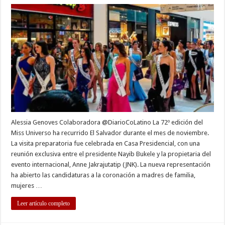
Universo
abraza
la
diversidad
pese
a
la
bancarrot
Alessia Genoves Colaboradora @DiarioCoLatino La 72º edición del
Miss Universo ha recurrido El Salvador durante el mes de noviembre.
La visita preparatoria fue celebrada en Casa Presidencial, con una
reunión exclusiva entre el presidente Nayib Bukele y la propietaria del
evento internacional, Anne Jakrajutatip (JNK). La nueva representación
ha abierto las candidaturas a la coronación a madres de familia,
mujeres …
Leer artículo completo