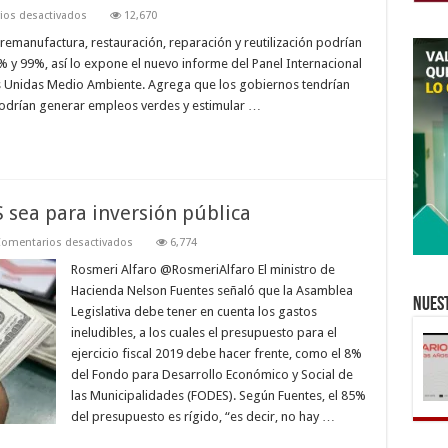
en
os desactivados
12,670
Economía
circular
 remanufactura, restauración, reparación y reutilización podrían
contribuiría
0% y 99%, así lo expone el nuevo informe del Panel Internacional
a
crear
s Unidas Medio Ambiente. Agrega que los gobiernos tendrían
nuevos
 podrían generar empleos verdes y estimular …
mercados
 sea para inversión pública
en
omentarios desactivados
6,774
Hacienda
insiste
Rosmeri Alfaro @RosmeriAlfaro El ministro de
que
Hacienda Nelson Fuentes señaló que la Asamblea
FODES
Nuest
sea
Legislativa debe tener en cuenta los gastos
para
ineludibles, a los cuales el presupuesto para el
inversión
pública
ejercicio fiscal 2019 debe hacer frente, como el 8%
del Fondo para Desarrollo Económico y Social de
las Municipalidades (FODES). Según Fuentes, el 85%
del presupuesto es rígido, “es decir, no hay …