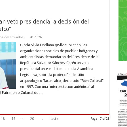
 veto presidencial a decisión del
alco”
en
os desactivados
7,526
Pueblos
Indígenas
Gloria Silvia Orellana @SilviaCoLatino Las
demandan
organizaciones sociales de pueblos indígenas y
veto
presidencial
ambientalistas demandaron del Presidente de la
a
República Salvador Sánchez Cerén un veto
decisión
del
presidencial ante el dictamen de la Asamblea
Legislativo
en
Legislativa, sobre la protección del sitio
“Caso
arqueológico Tacuscalco, declarado “Bien Cultural”
Tacuscalco”
en 1997. Con una “interpretación auténtica” al
el Patrimonio Cultural de …
18
19
»
20
...
Last »
Page 17 of 28