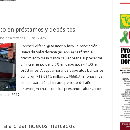
to en préstamos y depósitos
en
os desactivados
22,426
ABANSA
reafirma
Rosmeri Alfaro @RosmeriAlfaro La Asociación
crecimiento
Bancaria Salvadoreña (ABANSA) reafirmó el
en
préstamos
crecimiento de la banca salvadoreña al presentar
y
un incremento del 5.9% en depósitos y 4.9% en
depósitos
préstamos. A septiembre los depósitos bancarios
sumaron $12,084.5 millones, $668.7 millones más
en comparación al mismo periodo del año
anterior, mientras que los préstamos alcanzaron
 que en 2017. …
iría a crear nuevos mercados