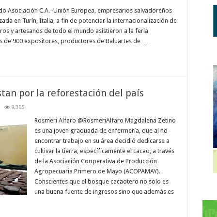
Empresarios
salvadoreños
do Asociación C.A.–Unión Europea, empresarios salvadoreños
participan
zada en Turín, Italia, a fin de potenciar la internacionalización de
en
“Feria
ros y artesanos de todo el mundo asistieron a la feria
Salón
ás de 900 expositores, productores de Baluartes de …
del
Gusto”
en
Italia
an por la reforestación del país
9,305
Rosmeri Alfaro @RosmeriAlfaro Magdalena Zetino
es una joven graduada de enfermería, que al no
encontrar trabajo en su área decidió dedicarse a
cultivar la tierra, específicamente el cacao, a través
de la Asociación Cooperativa de Producción
Agropecuaria Primero de Mayo (ACOPAMAY).
Conscientes que el bosque cacaotero no solo es
una buena fuente de ingresos sino que además es