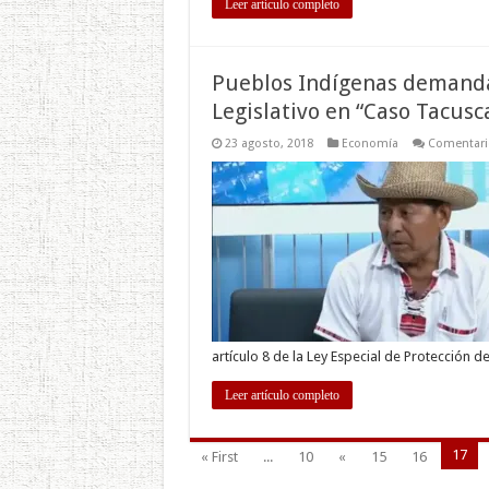
Leer artículo completo
Pueblos Indígenas demandan
Legislativo en “Caso Tacusc
23 agosto, 2018
Economía
Comentari
artículo 8 de la Ley Especial de Protección d
Leer artículo completo
17
« First
...
10
«
15
16