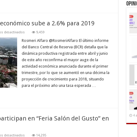
Opin
 económico sube a 2.6% para 2019
en
s desactivados
9,459
Perspectiva
de
Rosmeri Alfaro @RosmeriAlfaro El último informe
crecimiento
del Banco Central de Reserva (BCR) detalla que la
económico
sube
dinámica productiva registrada entre abril y junio
a
de este año reconfirma el mayor auge de la
2.6%
para
actividad económica anunciada durante el primer
2019
trimestre, por lo que se aumentó en una décima la
proyección de crecimiento para 2018, situando
para el próximo año una tasa esperada …
4 
rticipan en “Feria Salón del Gusto” en
en
s desactivados
14,295