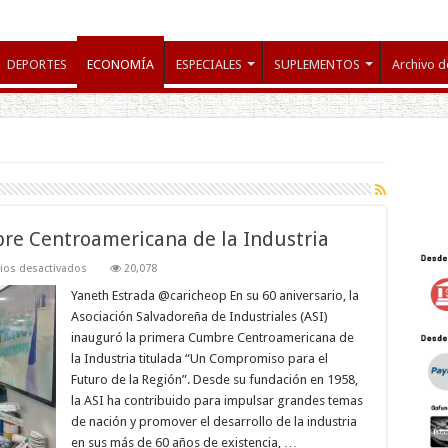
DEPORTES
ECONOMÍA
ESPECIALES
SUPLEMENTOS
Archivo d
re Centroamericana de la Industria
en
os desactivados
20,078
Inauguran
la
Yaneth Estrada @caricheop En su 60 aniversario, la
primera
Asociación Salvadoreña de Industriales (ASI)
Cumbre
Centroamericana
inauguró la primera Cumbre Centroamericana de
de
la Industria titulada “Un Compromiso para el
la
Industria
Futuro de la Región”. Desde su fundación en 1958,
la ASI ha contribuido para impulsar grandes temas
de nación y promover el desarrollo de la industria
en sus más de 60 años de existencia, …