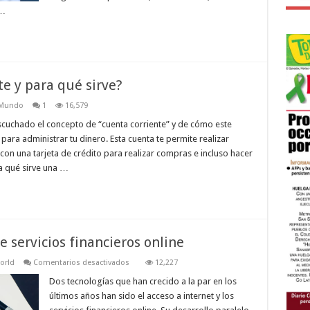
 …
e y para qué sirve?
Mundo
1
16,579
scuchado el concepto de “cuenta corriente” y de cómo este
ara administrar tu dinero. Esta cuenta te permite realizar
con una tarjeta de crédito para realizar compras e incluso hacer
ra qué sirve una …
e servicios financieros online
en
orld
Comentarios desactivados
12,227
Lo
que
Dos tecnologías que han crecido a la par en los
necesitas
últimos años han sido el acceso a internet y los
saber
sobre