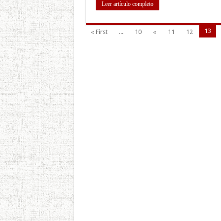
Leer artículo completo
13
« First
...
10
«
11
12