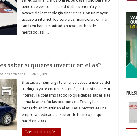
servicios financieros online. Su desarrollo paralelo
servicios
tiene que ver con la salud de la economía y el
financieros
online
avance de la tecnología financiera. Con un mayor
acceso a internet, los servicios financieros online
también han encontrado nuevos nichos de
mercado, así …
s saber si quieres invertir en ellas?
en
os desactivados
10,289
Acciones
de
Si estás por sumergirte en el atractivo universo del
Tesla:
trading o ya te encuentras en él, esta nota es de tu
¿qué
Nuest
debes
interés. Te contamos todo lo que debes saber si te
saber
llama la atención las acciones de Tesla y has
si
quieres
pensado en invertir en ellas. Tesla Motors es una
invertir
en
empresa dedicada al sector de tecnología que
ellas?
nació en 2003. En …
Leer artículo completo