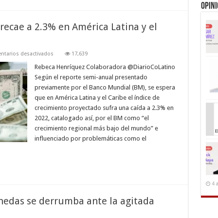
Opin
recae a 2.3% en América Latina y el
en
tarios desactivados
17,639
Perspectiva
de
Rebeca Henríquez Colaboradora @DiarioCoLatino
crecimiento
Según el reporte semi-anual presentado
recae
a
previamente por el Banco Mundial (BM), se espera
2.3%
que en América Latina y el Caribe el índice de
en
América
crecimiento proyectado sufra una caída a 2.3% en
Latina
y
2022, catalogado así, por el BM como “el
el
crecimiento regional más bajo del mundo” e
Caribe,
según
influenciado por problemáticas como el
el
BM
4 
nedas se derrumba ante la agitada