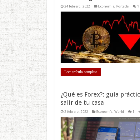
24 febrero, 2022
Economía
,
Portada
1
Leer artículo completo
¿Qué es Forex?: guía práctic
salir de tu casa
2 febrero, 2022
Economía
,
World
1