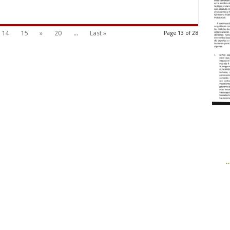
14
15
»
20
...
Last »
Page 13 of 28