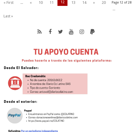
12
« First
...
«
10
11
13
14
»
20
Page 12 of 28
...
Last »