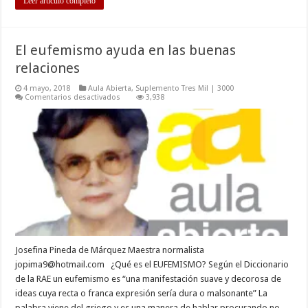
Leer artículo completo
El eufemismo ayuda en las buenas
relaciones
4 mayo, 2018
Aula Abierta
,
Suplemento Tres Mil | 3000
en
Comentarios desactivados
3,938
El
eufemismo
ayuda
en
las
buenas
relaciones
Josefina Pineda de Márquez Maestra normalista
jopima9@hotmail.com
¿Qué es el EUFEMISMO? Según el Diccionario
de la RAE un eufemismo es “una manifestación suave y decorosa de
ideas cuya recta o franca expresión sería dura o malsonante” La
palabra viene del griego y es una manera de hablar procurando no