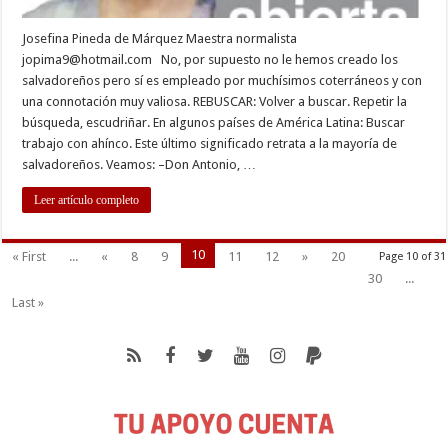
Josefina Pineda de Márquez Maestra normalista
jopima9@hotmail.com
No, por supuesto no le hemos creado los
salvadoreños pero sí es empleado por muchísimos coterráneos y con
una connotación muy valiosa. REBUSCAR: Volver a buscar. Repetir la
búsqueda, escudriñar. En algunos países de América Latina: Buscar
trabajo con ahínco. Este último significado retrata a la mayoría de
salvadoreños. Veamos: –Don Antonio, …
Leer artículo completo
10
« First
...
«
8
9
11
12
»
20
Page 10 of 31
30
...
Last »