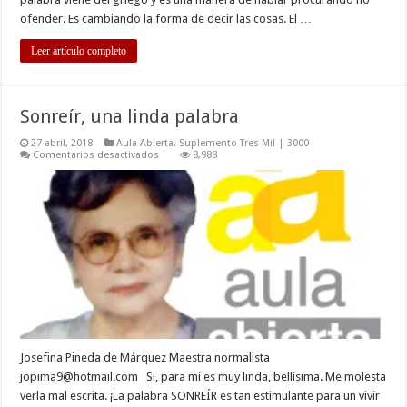
ofender. Es cambiando la forma de decir las cosas. El …
Leer artículo completo
Sonreír, una linda palabra
27 abril, 2018
Aula Abierta
,
Suplemento Tres Mil | 3000
en
Comentarios desactivados
8,988
Sonreír,
una
linda
palabra
Josefina Pineda de Márquez Maestra normalista
jopima9@hotmail.com
Si, para mí es muy linda, bellísima. Me molesta
verla mal escrita. ¡La palabra SONREÍR es tan estimulante para un vivir