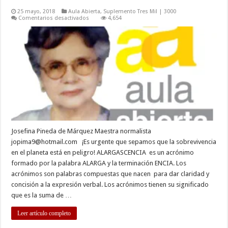
25 mayo, 2018
Aula Abierta
,
Suplemento Tres Mil | 3000
en
Comentarios desactivados
4,654
ALARGASCENCIA:
UN
NEOLOGISMO
NECESARIO
Josefina Pineda de Márquez Maestra normalista
jopima9@hotmail.com
¡Es urgente que sepamos que la sobrevivencia
en el planeta está en peligro! ALARGASCENCIA es un acrónimo
formado por la palabra ALARGA y la terminación ENCIA. Los
acrónimos son palabras compuestas que nacen para dar claridad y
concisión a la expresión verbal. Los acrónimos tienen su significado
que es la suma de …
Leer artículo completo