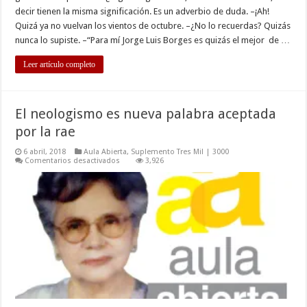
decir tienen la misma significación. Es un adverbio de duda. –¡Ah!
Quizá ya no vuelvan los vientos de octubre. –¿No lo recuerdas? Quizás
nunca lo supiste. –“Para mí Jorge Luis Borges es quizás el mejor de …
Leer artículo completo
El neologismo es nueva palabra aceptada
por la rae
6 abril, 2018
Aula Abierta
,
Suplemento Tres Mil | 3000
en
Comentarios desactivados
3,926
El
neologismo
es
nueva
palabra
aceptada
por
la
rae