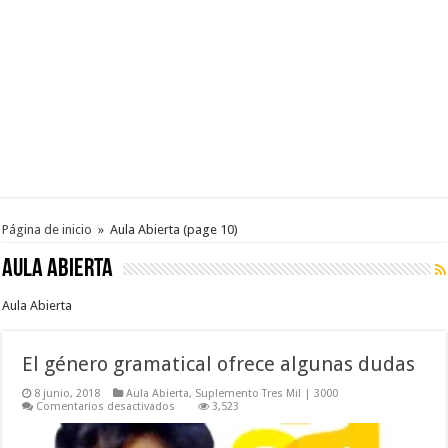
Página de inicio
»
Aula Abierta
(page 10)
Aula Abierta
Aula Abierta
El género gramatical ofrece algunas dudas
8 junio, 2018
Aula Abierta
,
Suplemento Tres Mil | 3000
en
Comentarios desactivados
3,523
El
género
gramatical