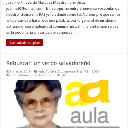
Josefina Pineda de Márquez Maestra normalista
jopima9@hotmail.com
El neologismo entra al universo vocabular de
nuestro idioma si la RAE ya lo admite como tal. No siempre que se nos
antoje vamos a hacer que una palabra, por lo general de un idioma
extranjero, sea empleada al comunicarnos. Sin mala intención se cae
en la pedantería al usar palabras nuevas …
Leer artículo completo
Rebuscar: un verbo salvadoreño
9 marzo, 2018
Aula Abierta
,
Suplemento Tres Mil | 3000
en
Comentarios desactivados
5,810
Rebuscar:
un
verbo
salvadoreño