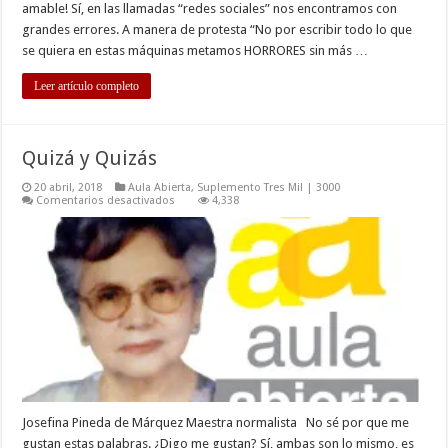
amable! Sí, en las llamadas “redes sociales” nos encontramos con
grandes errores. A manera de protesta “No por escribir todo lo que
se quiera en estas máquinas metamos HORRORES sin más …
Leer artículo completo
Quizá y Quizás
20 abril, 2018
Aula Abierta
,
Suplemento Tres Mil | 3000
en
Comentarios desactivados
4,338
Quizá
y
Quizás
Josefina Pineda de Márquez Maestra normalista No sé por que me
gustan estas palabras. ¿Digo me gustan? Sí, ambas son lo mismo, es