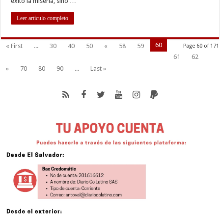
éxito la miseria, sino …
Leer artículo completo
60
« First
...
30
40
50
«
58
59
Page 60 of 171
61
62
»
70
80
90
...
Last »