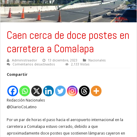
Caen cerca de doce postes en
carretera a Comalapa
Administraador
13 diciembre, 2023
Nacionales
en
Comentarios desactivados
2,133 Vistas
Caen
cerca
Compartir
de
doce
postes
en
carretera
a
Redacción Nacionales
Comalapa
@DiarioCoLatino
Por un par de horas el paso hacia el aeropuerto internacional en la
carretera a Comalapa estuvo cerrado, debido a que
aproximadamente doce postes que sostienen lámparas cayeron en