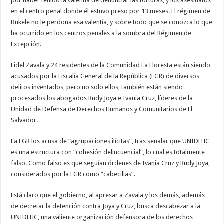
por haber tenido la valentía de denunciar las torturas, y los asesinatos
en el centro penal donde él estuvo preso por 13 meses. El régimen de
Bukele no le perdona esa valentía, y sobre todo que se conozca lo que
ha ocurrido en los centros penales a la sombra del Régimen de
Excepción.
Fidel Zavala y 24 residentes de la Comunidad La Floresta están siendo
acusados por la Fiscalía General de la República (FGR) de diversos
delitos inventados, pero no solo ellos, también están siendo
procesados los abogados Rudy Joya e Ivania Cruz, líderes de la
Unidad de Defensa de Derechos Humanos y Comunitarios de El
Salvador.
La FGR los acusa de “agrupaciones ilícitas”, tras señalar que UNIDEHC
es una estructura con “cohesión delincuencial”, lo cual es totalmente
falso. Como falso es que seguían órdenes de Ivania Cruz y Rudy Joya,
considerados por la FGR como “cabecillas”.
Está claro que el gobierno, al apresar a Zavala y los demás, además
de decretar la detención contra Joya y Cruz, busca descabezar a la
UNIDEHC, una valiente organización defensora de los derechos