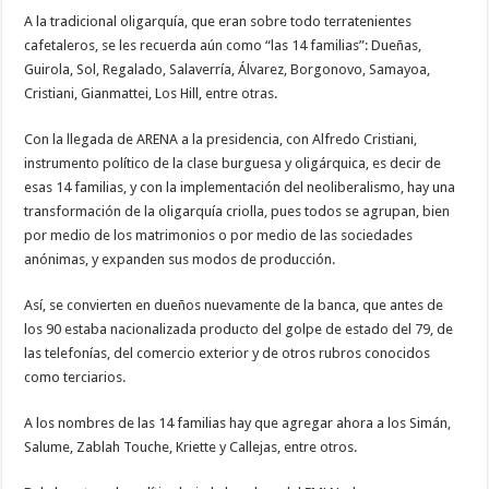
A la tradicional oligarquía, que eran sobre todo terratenientes
cafetaleros, se les recuerda aún como “las 14 familias”: Dueñas,
Guirola, Sol, Regalado, Salaverría, Álvarez, Borgonovo, Samayoa,
Cristiani, Gianmattei, Los Hill, entre otras.
Con la llegada de ARENA a la presidencia, con Alfredo Cristiani,
instrumento político de la clase burguesa y oligárquica, es decir de
esas 14 familias, y con la implementación del neoliberalismo, hay una
transformación de la oligarquía criolla, pues todos se agrupan, bien
por medio de los matrimonios o por medio de las sociedades
anónimas, y expanden sus modos de producción.
Así, se convierten en dueños nuevamente de la banca, que antes de
los 90 estaba nacionalizada producto del golpe de estado del 79, de
las telefonías, del comercio exterior y de otros rubros conocidos
como terciarios.
A los nombres de las 14 familias hay que agregar ahora a los Simán,
Salume, Zablah Touche, Kriette y Callejas, entre otros.