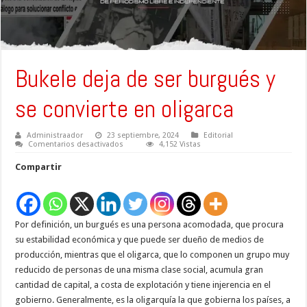
Bukele deja de ser burgués y
se convierte en oligarca
Administraador
23 septiembre, 2024
Editorial
en
Comentarios desactivados
4,152 Vistas
Bukele
deja
Compartir
de
ser
burgués
y
se
convierte
Por definición, un burgués es una persona acomodada, que procura
en
oligarca
su estabilidad económica y que puede ser dueño de medios de
producción, mientras que el oligarca, que lo componen un grupo muy
reducido de personas de una misma clase social, acumula gran
cantidad de capital, a costa de explotación y tiene injerencia en el
gobierno. Generalmente, es la oligarquía la que gobierna los países, a