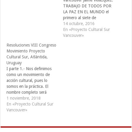
norte. 24 años de
Vancouver Jaime Velázquez:
proyectos y acciones a nivel
TRABAJO DE TODOS POR
local con pensamiento
LA PAZ EN EL MUNDO el
global, presencia en…
primero al siete de
noviembre tendrá lugar el
14 octubre, 2016
VII Congreso de Proyecto
En «Proyecto Cultural Sur
Cultural SUR en la ciudad
Vancouver»
de Santa Fe, en Argentina.
Resoluciones VIII Congreso
El anterior Congreso fue
Movimiento Proyecto
hace dos años en la Ciudad
Cultural Sur, Atlántida,
de México…
Uruguay
I parte 1.- Nos definimos
como un movimiento de
acción cultural, pues lo
somos en la práctica. El
nombre completo será
Movimiento Proyecto
1 noviembre, 2018
Cultural SUR, un
En «Proyecto Cultural Sur
movimiento con amplitud,
Vancouver»
sin burocracia. 2.- La
participación en el
movimiento se puede dar