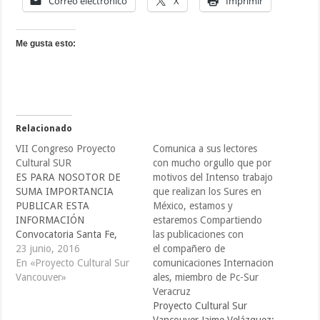
Correo electrónico
X
Imprimir
Me gusta esto:
Relacionado
VII Congreso Proyecto
Comunica a sus lectores
Cultural SUR
con mucho orgullo que por
ES PARA NOSOTOR DE
motivos del Intenso trabajo
SUMA IMPORTANCIA
que realizan los Sures en
PUBLICAR ESTA
México, estamos y
INFORMACIÓN
estaremos Compartiendo
Convocatoria Santa Fe,
las publicaciones con
Argentina, del 1 al 7 de
23 junio, 2016
el compañero de
noviembre, 2016 ur, los
En «Proyecto Cultural Sur
comunicaciones Internacion
que no están en las
Vancouver»
ales, miembro de Pc-Sur
decisiones de las grandes
Veracruz
potencias, todas en el
Proyecto Cultural Sur