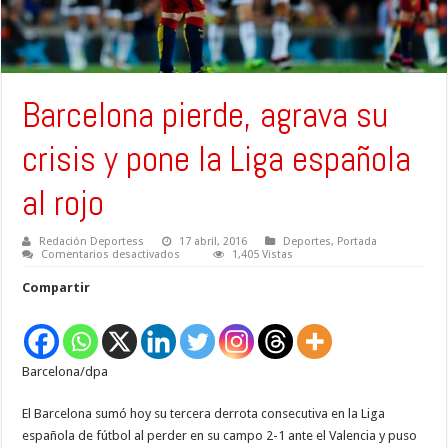
Barcelona pierde, agrava su
crisis y pone la Liga española
al rojo
Redación Deportess
17 abril, 2016
Deportes
,
Portada
en
Comentarios desactivados
1,405 Vistas
Barcelona
pierde,
Compartir
agrava
su
crisis
y
pone
la
Barcelona/dpa
Liga
española
al
rojo
El Barcelona sumó hoy su tercera derrota consecutiva en la Liga
española de fútbol al perder en su campo 2-1 ante el Valencia y puso