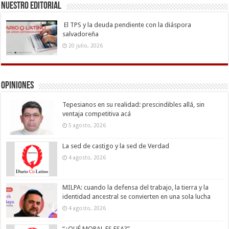
Nuestro Editorial
El TPS y la deuda pendiente con la diáspora
salvadoreña
20 julio, 2026
Opiniones
Tepesianos en su realidad: prescindibles allá, sin
ventaja competitiva acá
5 agosto, 2026
La sed de castigo y la sed de Verdad
4 agosto, 2026
MILPA: cuando la defensa del trabajo, la tierra y la
identidad ancestral se convierten en una sola lucha
4 agosto, 2026
“¿QUÉ MORAL ES ESA?”