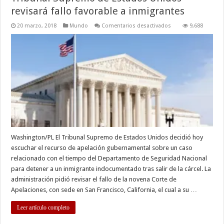
revisará fallo favorable a inmigrantes
en
20 marzo, 2018
Mundo
Comentarios desactivados
9,688
Tribunal
Supremo
de
Estados
Unidos
revisará
fallo
favorable
a
inmigrantes
Washington/PL El Tribunal Supremo de Estados Unidos decidió hoy
escuchar el recurso de apelación gubernamental sobre un caso
relacionado con el tiempo del Departamento de Seguridad Nacional
para detener a un inmigrante indocumentado tras salir de la cárcel. La
administración pidió revisar el fallo de la novena Corte de
Apelaciones, con sede en San Francisco, California, el cual a su …
Leer artículo completo