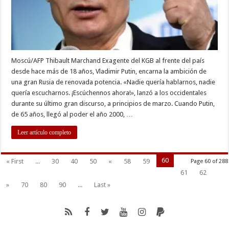
Moscú/AFP Thibault Marchand Exagente del KGB al frente del país
desde hace más de 18 años, Vladimir Putin, encarna la ambición de
una gran Rusia de renovada potencia. «Nadie quería hablarnos, nadie
quería escucharnos. ¡Escúchennos ahora!», lanzó a los occidentales
durante su último gran discurso, a principios de marzo. Cuando Putin,
de 65 años, llegó al poder el año 2000, …
Leer artículo completo
60
« First
...
30
40
50
«
58
59
Page 60 of 288
61
62
»
70
80
90
...
Last »