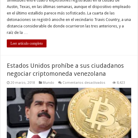
similitudes entre cuatro explosiones registradas en la ciudad de
Austin, Texas, en las últimas semanas, aunque el dispositivo empleado
en el último estallido parece más sofisticado. La cuarta de las
detonaciones se registró anoche en el vecindario Travis Country, a una
distancia considerable de donde ocurrieron las tres anteriores, y a
raíz de la …
Leer artículo completo
Estados Unidos prohíbe a sus ciudadanos
negociar criptomoneda venezolana
en
20 marzo, 2018
Mundo
Comentarios desactivados
8,423
Estados
Unidos
prohíbe
a
sus
ciudadanos
negociar
criptomoneda
venezolana