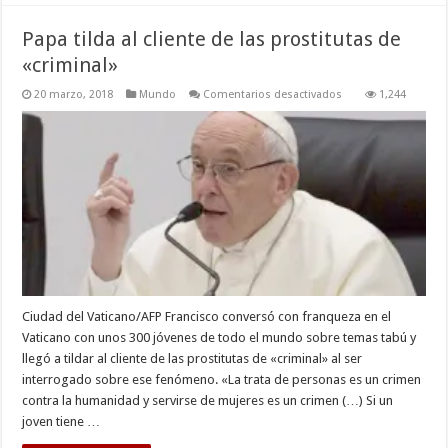
Papa tilda al cliente de las prostitutas de
«criminal»
en
20 marzo, 2018
Mundo
Comentarios desactivados
1,244
Papa
tilda
al
cliente
de
las
prostitutas
de
«criminal»
Ciudad del Vaticano/AFP Francisco conversó con franqueza en el
Vaticano con unos 300 jóvenes de todo el mundo sobre temas tabú y
llegó a tildar al cliente de las prostitutas de «criminal» al ser
interrogado sobre ese fenómeno. «La trata de personas es un crimen
contra la humanidad y servirse de mujeres es un crimen (…) Si un
joven tiene …