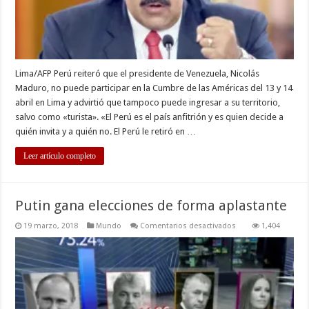
Cumbre
de
las
Américas
Lima/AFP Perú reiteró que el presidente de Venezuela, Nicolás
Maduro, no puede participar en la Cumbre de las Américas del 13 y 14
abril en Lima y advirtió que tampoco puede ingresar a su territorio,
salvo como «turista». «El Perú es el país anfitrión y es quien decide a
quién invita y a quién no. El Perú le retiró en …
Leer artículo completo
Putin gana elecciones de forma aplastante
en
19 marzo, 2018
Mundo
Comentarios desactivados
1,404
Putin
gana
elecciones
de
forma
aplastante