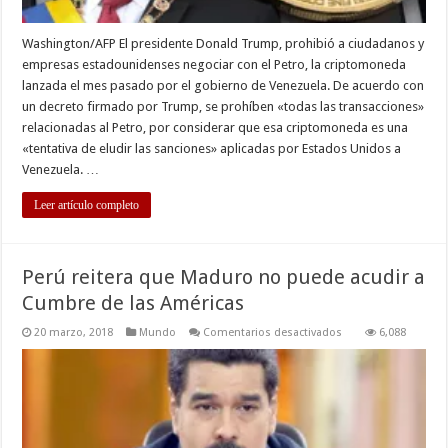
Washington/AFP El presidente Donald Trump, prohibió a ciudadanos y
empresas estadounidenses negociar con el Petro, la criptomoneda
lanzada el mes pasado por el gobierno de Venezuela. De acuerdo con
un decreto firmado por Trump, se prohíben «todas las transacciones»
relacionadas al Petro, por considerar que esa criptomoneda es una
«tentativa de eludir las sanciones» aplicadas por Estados Unidos a
Venezuela. …
Leer artículo completo
Perú reitera que Maduro no puede acudir a
Cumbre de las Américas
en
20 marzo, 2018
Mundo
Comentarios desactivados
6,088
Perú
reitera
que
Maduro
no
puede
acudir
a