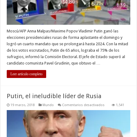
Moscú/AFP Anna Malpas/Maxime Popov Vladimir Putin ganó las
elecciones presidenciales rusas de forma aplastante el domingo y
logró un cuarto mandato que se prolongará hasta 2024. Con la mitad
de los votos escrutados, Putin de 65 años, lograba el 75% de los
sufragios, informó la Comisión Electoral. El jefe de Estado superó al
candidato comunista Pavel Grudinin, que obtuvo el …
Leer artículo completo
Putin, el ineludible líder de Rusia
en
19 marzo, 2018
Mundo
Comentarios desactivados
1,541
Putin,
el
ineludible
líder
de
Rusia