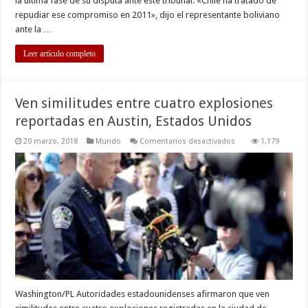
la última fase de su disputa ante este tribunal. «Chile ha tratado de
repudiar ese compromiso en 2011», dijo el representante boliviano
ante la …
Leer artículo completo
Ven similitudes entre cuatro explosiones
reportadas en Austin, Estados Unidos
en
20 marzo, 2018
Mundo
Comentarios desactivados
1,179
Ven
similitudes
entre
cuatro
explosiones
reportadas
en
Austin,
Estados
Unidos
Washington/PL Autoridades estadounidenses afirmaron que ven