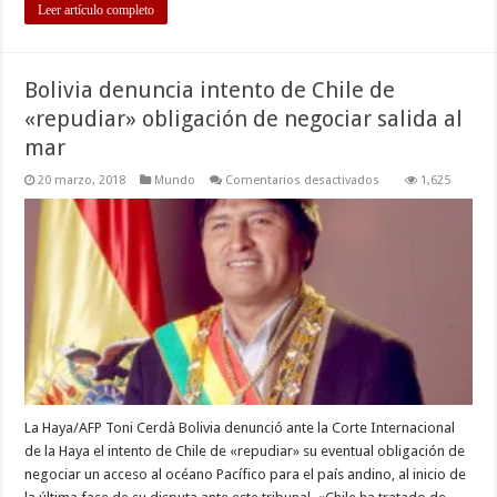
Leer artículo completo
Bolivia denuncia intento de Chile de
«repudiar» obligación de negociar salida al
mar
en
20 marzo, 2018
Mundo
Comentarios desactivados
1,625
Bolivia
denuncia
intento
de
Chile
de
«repudiar»
obligación
de
negociar
salida
al
mar
La Haya/AFP Toni Cerdà Bolivia denunció ante la Corte Internacional
de la Haya el intento de Chile de «repudiar» su eventual obligación de
negociar un acceso al océano Pacífico para el país andino, al inicio de