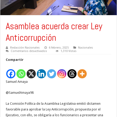
Asamblea acuerda crear Ley
Anticorrupción
Redacción Nacionales
6 febrero, 2025
Nacionales
en
Comentarios desactivados
1,310 Vistas
Asamblea
acuerda
Compartir
crear
Ley
Anticorrupción
Samuel Amaya
@SamuelAmaya98
La Comisión Política de la Asamblea Legislativa emitió dictamen
favorable para aprobar la Ley Anticorrupción, propuesta por el
Ejecutivo, con ello, se obligaría a los funcionarios a presentar una