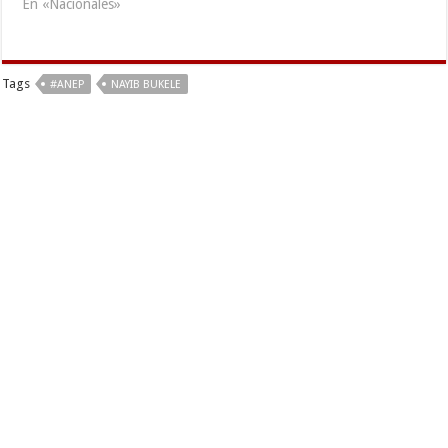
En «Nacionales»
Tags
#ANEP
NAYIB BUKELE