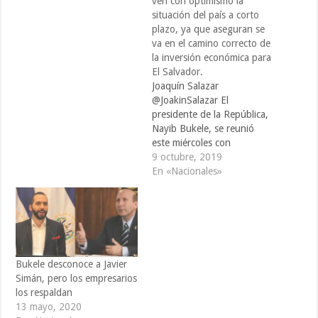
ven con optimismo la
situación del país a corto
plazo, ya que aseguran se
va en el camino correcto de
la inversión económica para
El Salvador.
Joaquín Salazar
@JoakinSalazar El
presidente de la República,
Nayib Bukele, se reunió
este miércoles con
representantes de la
9 octubre, 2019
Asociación Nacional de la
En «Nacionales»
Empresa Privada (ANEP),
con quienes abordó el tema
de la inversión y la
necesidad de mejorar el
salario mínimo para los
trabajadores. Además, el
Bukele desconoce a Javier
mandatario aseguró que
Simán, pero los empresarios
es…
los respaldan
13 mayo, 2020