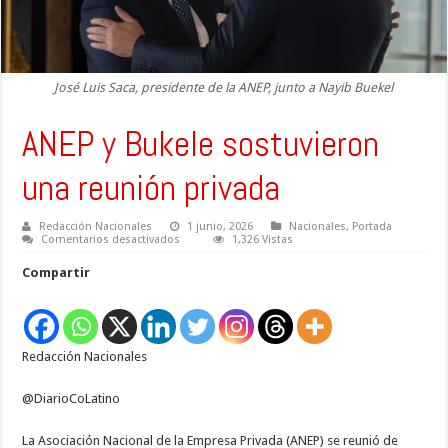
José Luis Saca, presidente de la ANEP, junto a Nayib Buekel
ANEP y Bukele sostuvieron
una reunión privada
Redacción Nacionales
1 junio, 2026
Nacionales
,
Portada
en
Comentarios desactivados
1,326 Vistas
ANEP
y
Compartir
Bukele
sostuvieron
una
reunión
privada
Redacción Nacionales
@DiarioCoLatino
La Asociación Nacional de la Empresa Privada (ANEP) se reunió de