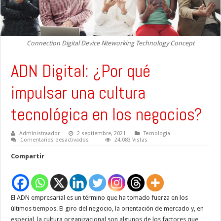
Connection Digital Device Nteworking Technology Concept
ADN Digital: ¿Por qué
impulsar una cultura
tecnológica en los negocios?
Administraador
2 septiembre, 2021
Tecnología
en
Comentarios desactivados
24,083 Vistas
ADN
Digital:
Compartir
¿Por
qué
impulsar
una
cultura
tecnológica
El ADN empresarial es un término que ha tomado fuerza en los
en
los
últimos tiempos. El giro del negocio, la orientación de mercado y, en
negocios?
especial, la cultura organizacional son algunos de los factores que