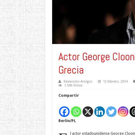
Actor George Cloone
Grecia
Redacción Amigos
12 febrero, 2014
1,506 Vistas
Compartir
Berlín/PL
l actor estadounidense George Cloon