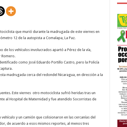
dos
motociclistas
fallecidos
tociclista que murió durante la madrugada de este viernes en
ilómetro 12 de la autopista a Comalapa, La Paz.
o de los vehículos involucrados apartó a Pérez de la vía,
r Romero.
dentificado como José Eduardo Portillo Castro, pero la Policía
captura.
 esta madrugada cerca del redondel Nicaragua, en dirección a la
entes. Este viernes otro motociclista sufrió heridas tras un
rente al Hospital de Maternidad y fue atendido Socorristas de
 vehículo y un camión que colisionaron en las cercanías del
ador, de acuerdo a esos mismos reportes, al menos tres