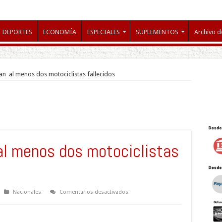
DEPORTES
ECONOMÍA
ESPECIALES
SUPLEMENTOS
Archivo d
an al menos dos motociclistas fallecidos
al menos dos motociclistas
en
Nacionales
Comentarios desactivados
Accidentes
dejan
al
menos