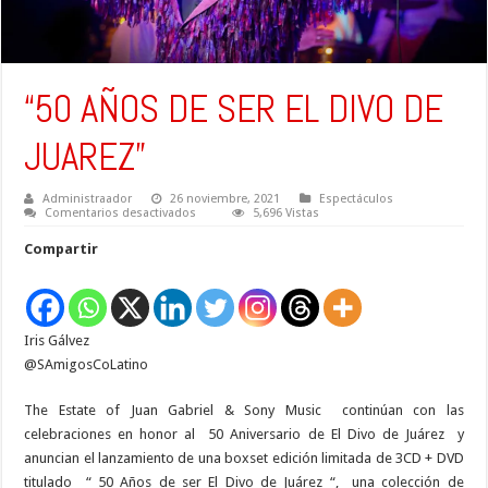
“50 AÑOS DE SER EL DIVO DE
JUAREZ”
Administraador
26 noviembre, 2021
Espectáculos
en
Comentarios desactivados
5,696 Vistas
“50
AÑOS
Compartir
DE
SER
EL
DIVO
DE
JUAREZ”
Iris Gálvez
@SAmigosCoLatino
The Estate of Juan Gabriel & Sony Music
continúan con las
celebraciones en honor al
50 Aniversario de El Divo de Juárez
y
anuncian el lanzamiento de una boxset edición limitada de 3CD + DVD
titulado
“ 50 Años de ser El Divo de Juárez “,
una colección de