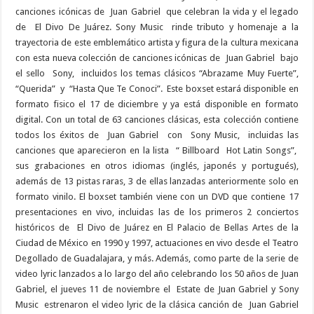
canciones icónicas de
Juan Gabriel
que celebran la vida y el legado
de
El Divo De Juárez. Sony Music
rinde tributo y homenaje a la
trayectoria de este emblemático artista y figura de la cultura mexicana
con esta nueva colección de canciones icónicas de
Juan Gabriel
bajo
el sello
Sony,
incluidos los temas clásicos “Abrazame Muy Fuerte”,
“Querida”
y
“Hasta Que Te Conoci”.
Este boxset estará disponible en
formato fisico el 17 de diciembre y ya está disponible en formato
digital. Con un total de 63 canciones clásicas, esta colección contiene
todos los éxitos de
Juan Gabriel
con
Sony Music,
incluidas las
canciones que aparecieron en la lista
“ Billboard
Hot Latin Songs”,
sus grabaciones en otros idiomas (inglés, japonés y portugués),
además de 13 pistas raras, 3 de ellas lanzadas anteriormente solo en
formato vinilo. El boxset también viene con un DVD que contiene 17
presentaciones en vivo, incluidas las de los primeros 2 conciertos
históricos de
El Divo de Juárez en El Palacio de Bellas Artes de la
Ciudad de México en 1990 y 1997, actuaciones en vivo desde el Teatro
Degollado de Guadalajara, y más. Además, como parte de la serie de
video lyric lanzados a lo largo del año celebrando los 50 años de Juan
Gabriel, el jueves 11 de noviembre el
Estate de Juan Gabriel y Sony
Music
estrenaron el video lyric de la clásica canción de
Juan Gabriel