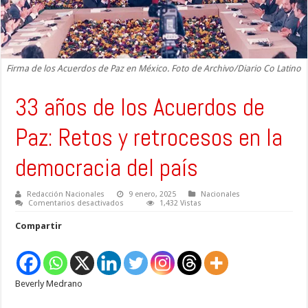
Firma de los Acuerdos de Paz en México. Foto de Archivo/Diario Co Latino
33 años de los Acuerdos de
Paz: Retos y retrocesos en la
democracia del país
Redacción Nacionales
9 enero, 2025
Nacionales
en
Comentarios desactivados
1,432 Vistas
33
años
Compartir
de
los
Acuerdos
de
Paz:
Retos
Beverly Medrano
y
retrocesos
en