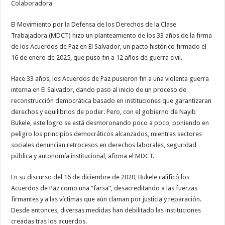
la
Colaboradora
democracia
del
país
El Movimiento por la Defensa de los Derechos de la Clase
Trabajadora (MDCT) hizo un planteamiento de los 33 años de la firma
de los Acuerdos de Paz en El Salvador, un pacto histórico firmado el
16 de enero de 2025, que puso fin a 12 años de guerra civil.
Hace 33 años, los Acuerdos de Paz pusieron fin a una violenta guerra
interna en El Salvador, dando paso al inicio de un proceso de
reconstrucción democrática basado en instituciones que garantizaran
derechos y equilibrios de poder. Pero, con el gobierno de Nayib
Bukele, este logro se está desmoronando poco a poco, poniendo en
peligro los principios democráticos alcanzados, mientras sectores
sociales denuncian retrocesos en derechos laborales, seguridad
pública y autonomía institucional, afirma el MDCT.
En su discurso del 16 de diciembre de 2020, Bukele calificó los
Acuerdos de Paz como una “farsa”, desacreditando a las fuerzas
firmantes y a las víctimas que aún claman por justicia y reparación.
Desde entonces, diversas medidas han debilitado las instituciones
creadas tras los acuerdos.