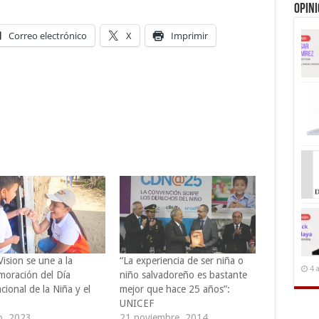
Opin
Correo electrónico
X
Imprimir
ision se une a la
“La experiencia de ser niña o
4 
oración del Día
niño salvadoreño es bastante
cional de la Niña y el
mejor que hace 25 años”:
UNICEF
o, 2023
21 noviembre, 2014