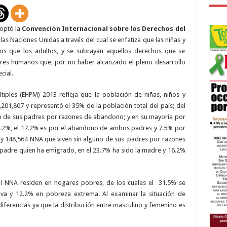
Convención
Internacional
sobre
los
doptó la
Convención Internacional sobre los Derechos del
Derechos
del
las Naciones Unidas a través del cual se enfatiza que las niñas y
Niño
os que los adultos, y se subrayan aquellos derechos que se
res humanos que, por no haber alcanzado el pleno desarrollo
cial.
iples (EHPM) 2013 refleja que la población de niñas, niños y
,201,807 y representó el 35% de la población total del país; del
no de sus padres por razones de abandono; y en su mayoría por
.2%, el 17.2% es por el abandono de ambos padres y 7.5% por
hay 148,564 NNA que viven sin alguno de sus
padres por razones
l padre quien ha emigrado, en el 23.7% ha sido la madre y 16.2%
l NNA residen en hogares pobres, de los cuales el
31.5% se
iva y 12.2% en pobreza extrema. Al examinar la situación de
ferencias ya que la distribución entre masculino y femenino es