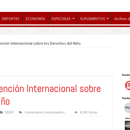
DEPORTES
ECONOMÍA
ESPECIALES
SUPLEMENTOS
Archivo d
nción Internacional sobre los Derechos del Niño
ención Internacional sobre
iño
en
CIDEP
Comentarios desactivados
4,393 Vistas
25
años
de
la