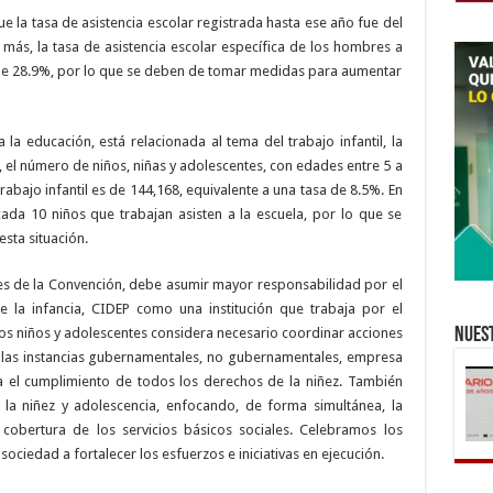
ue la tasa de asistencia escolar registrada hasta ese año fue del
 más, la tasa de asistencia escolar específica de los hombres a
s de 28.9%, por lo que se deben de tomar medidas para aumentar
a educación, está relacionada al tema del trabajo infantil, la
 el número de niños, niñas y adolescentes, con edades entre 5 a
rabajo infantil es de 144,168, equivalente a una tasa de 8.5%. En
 cada 10 niños que trabajan asisten a la escuela, por lo que se
sta situación.
es de la Convención, debe asumir mayor responsabilidad por el
la infancia, CIDEP como una institución que trabaja por el
los niños y adolescentes considera necesario coordinar acciones
Nuest
las instancias gubernamentales, no gubernamentales, empresa
ra el cumplimiento de todos los derechos de la niñez. También
la niñez y adolescencia, enfocando, de forma simultánea, la
a cobertura de los servicios básicos sociales. Celebramos los
sociedad a fortalecer los esfuerzos e iniciativas en ejecución.