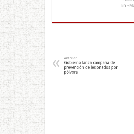
semanas, y en particular con
En «M
aquellos que han perdido a un
familiar. La violencia de
pandillas (maras) es
inaceptable; daña
significativamente a las
comunidades y pone…
Anterior
Gobierno lanza campaña de
prevención de lesionados por
pólvora