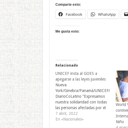
Comparte esto:
Facebook
WhatsApp
Me gusta esto:
Relacionado
UNICEF insta al GOES a
apegarse a las leyes juveniles
Nueva
York/Ginebra/Panamá/UNICEF/
DiarioCoLatino “Expresamos
nuestra solidaridad con todas
World V
las personas afectadas por el
conmem
aumento del número de
7 abril, 2022
Interna
incidentes violentos en El
En «Nacionales»
Niño
Salvador en las últimas
4 ener