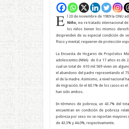
E
l 20 de noviembre de 1989 la ONU a
Niño,
no rx
tratado internacional de 
los niños tienen los mismos derech
desprenden de su especial condición de se
físico y mental, requieren de protección espe
La Encuesta de Hogares de Propósitos Múlt
adolescentes (NNA)
de 0 a 17 años es de 2
cual un total de
610 mil 569 viven sin algu
el abandono del padre representando el 75
el de la madre. Asimismo, a nivel nacional 
de migración. En el 60.1% de los casos es e
han sido ambos.
En términos de pobreza, un 43.7% del tota
encuentran en condición de pobreza relat
pobreza por sexo no se reportan mayores di
de 43.3% y 44.0%, respectivamente.