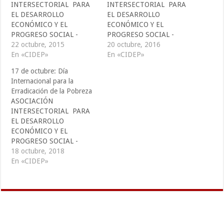
INTERSECTORIAL PARA
INTERSECTORIAL PARA
EL DESARROLLO
EL DESARROLLO
ECONÓMICO Y EL
ECONÓMICO Y EL
PROGRESO SOCIAL -
PROGRESO SOCIAL -
CIDEP -
22 octubre, 2015
CIDEP -
20 octubre, 2016
comunicaciones@cidepelsal
En «CIDEP»
comunicaciones@cidepelsal
En «CIDEP»
vador.org
vador.org
17 de octubre: Día
cidep@cidepelsalvador.org.
cidep@cidepelsalvador.org.
Internacional para la
ada 17 de octubre se
ada 17 de octubre se
Erradicación de la Pobreza
conmemora el Día
conmemora el Día
ASOCIACIÓN
Internacional para la
Internacional para la
INTERSECTORIAL PARA
Erradicación de la Pobreza;
Erradicación de la Pobreza;
EL DESARROLLO
en 1992, viagra la
en 1992, la Asamblea
ECONÓMICO Y EL
Asamblea General de las
General de las Naciones
PROGRESO SOCIAL -
Naciones Unidas declaró
Unidas declaró este día con
CIDEP -
18 octubre, 2018
este día con el propósito de
el propósito de promover
comunicaciones@cidepelsal
En «CIDEP»
promover mayor
mayor conciencia sobre…
vador.org
conciencia…
cidep@cidepelsalvador.org.
Cada 17 de octubre se
conmemora el Día
Internacional para la
Erradicación de la Pobreza;