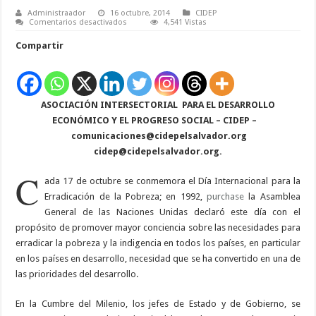
Administraador
16 octubre, 2014
CIDEP
en
Comentarios desactivados
4,541 Vistas
17
de
Compartir
octubre:
Día
Internacional
para
la
Erradicación
ASOCIACIÓN INTERSECTORIAL
de
PARA EL DESARROLLO
la
ECONÓMICO
Y EL PROGRESO SOCIAL – CIDEP –
Pobreza
comunicaciones@cidepelsalvador.org
cidep@cidepelsalvador.org
.
C
ada 17 de octubre se conmemora el Día Internacional para la
Erradicación de la Pobreza; en 1992,
purchase
la Asamblea
General de las Naciones Unidas declaró este día con el
propósito de promover mayor conciencia sobre las necesidades para
erradicar la pobreza y la indigencia en todos los países, en particular
en los países en desarrollo, necesidad que se ha convertido en una de
las prioridades del desarrollo.
En la Cumbre del Milenio, los jefes de Estado y de Gobierno, se