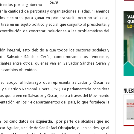
Sura
tenidos por el gobierno
ficar la cantidad de personas y organizaciones aliadas. “Tenemos
los electores para ganar en primera vuelta pero no solo eso,
se en un sujeto político y social que conjunto al presidente, y
 contribución de concretar soluciones a las problemáticas del
ción integral, esto debido a que todos los sectores sociales y
a de Salvador Sánchez Cerén, como movimientos femeninos,
iantes entre otros, quienes ven en Salvador Sánchez Cerén y
los cambios obtenidos.
o su apoyo al liderazgo que representa Salvador y Óscar se
 y el Partido Nacional Liberal (PNL). La parlamentaria considera
Nuest
iados que creen en Salvador y Óscar, solo a través del Movimiento
ntación en los 14 departamentos del país, lo que fortalece la
a los candidatos de izquierda, por parte de alcaldes que no
ar Aguilar, alcalde de San Rafael Obrajuelo, quien se desligo al