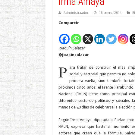
Irma Amaya
Administraador
16 enero, 2014
E
Compartir
Joaquín Salazar
@joakinsalazar
P
ara tratar de construir el más amp
social y sectorial que permita no sol
primera vuelta, sino también fortal
próximos cinco años, el Frente Farabundo 
Nacional (FMLN) tiene como principal estr
diferentes sectores políticos y sociales 
menos de 20 días de celebrarse la elección p
Según Irma Amaya, diputada al Parlamento
FMLN, expresa que hasta el momento exi
actores que creen que la fórmula, Salva