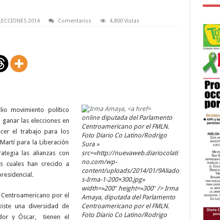
LECCIONES 2014
Comentarios
4,800 Vistas
lio movimiento político
online
diputada del Parlamento
o ganar las elecciones en
Centroamericano por el FMLN.
ecer el trabajo para los
Foto Diario Co Latino/Rodrigo
Martí para la Liberación
Sura »
ategia las alianzas con
src=»http://nuevaweb.diariocolati
no.com/wp-
las cuales han crecido a
content/uploads/2014/01/9Aliado
residencial.
s-Irma-1-200×300.jpg»
width=»200″ height=»300″ /> Irma
 Centroamericano por el
Amaya, diputada del Parlamento
ste una diversidad de
Centroamericano por el FMLN.
Foto Diario Co Latino/Rodrigo
dor y Óscar, tienen el