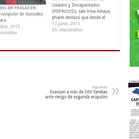
Lisiados y Discapacitados
dos del PARLACEN
(FOPROLYD), sale Irma Amaya,
inscripción de González
pharm destacó que desde el
ara
inicio de los gobiernos del
17 junio, 2015
ubre, 2015
FMLN, en 2009, han mejorado
En «Nacionales»
cionales»
las condiciones de los
beneficiarios que
históricamente habían sido
abandonados por las
administraciones de ARENA.
Entre las mejoras destacó…
Siguiente
Evacúan a más de 300 familias
ante riesgo de segunda erupción