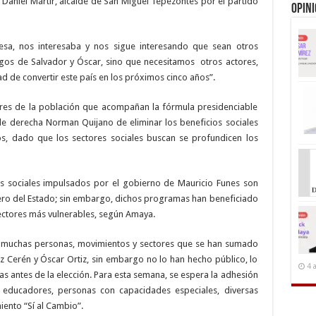
Daniel Mártir, alcalde de San Miguel Tepezontes por el partido
Opin
esa, nos interesaba y nos sigue interesando que sean otros
zgos de Salvador y Óscar, sino que necesitamos otros actores,
ad de convertir este país en los próximos cinco años”.
es de la población que acompañan la fórmula presidenciable
de derecha Norman Quijano de eliminar los beneficios sociales
s, dado que los sectores sociales buscan se profundicen los
s sociales impulsados por el gobierno de Mauricio Funes son
ero del Estado; sin embargo, dichos programas han beneficiado
sectores más vulnerables, según Amaya.
n muchas personas, movimientos y sectores que se han sumado
z Cerén y Óscar Ortiz, sin embargo no lo han hecho público, lo
4 
ías antes de la elección. Para esta semana, se espera la adhesión
educadores, personas con capacidades especiales, diversas
iento “Sí al Cambio”.