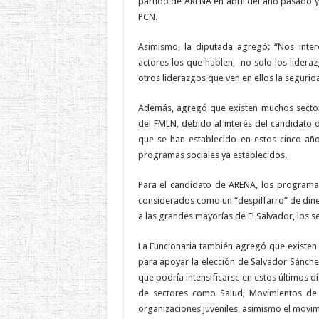
partido de ARENA en abril del año pasado y 
PCN.
Asimismo, la diputada agregó: “Nos inter
actores los que hablen, no solo los lidera
otros liderazgos que ven en ellos la segurid
Además, agregó que existen muchos sector
del FMLN, debido al interés del candidato 
que se han establecido en estos cinco año
programas sociales ya establecidos.
Para el candidato de ARENA, los programa
considerados como un “despilfarro” de din
a las grandes mayorías de El Salvador, los 
La Funcionaria también agregó que existe
para apoyar la elección de Salvador Sánche
que podría intensificarse en estos últimos d
de sectores como Salud, Movimientos de 
organizaciones juveniles, asimismo el movim