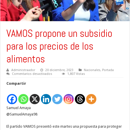
VAMOS propone un subsidio
para los precios de los
alimentos
Administraador
20 diciembre, 2023
Nacionales
,
Portada
en
Comentarios desactivados
1,807 Vistas
VAMOS
propone
Compartir
un
subsidio
para
los
precios
de
Samuel Amaya
los
alimentos
@SamuelAmaya98
El partido VAMOS presentó este martes una propuesta para proteger