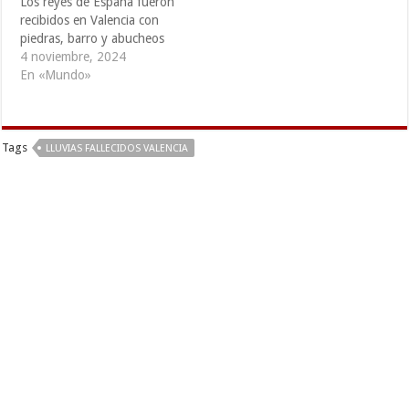
Los reyes de España fueron
recibidos en Valencia con
piedras, barro y abucheos
4 noviembre, 2024
En «Mundo»
Tags
LLUVIAS FALLECIDOS VALENCIA