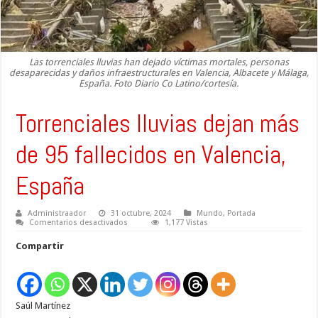
Las torrenciales lluvias han dejado víctimas mortales, personas
desaparecidas y daños infraestructurales en Valencia, Albacete y Málaga,
España. Foto Diario Co Latino/cortesía.
Torrenciales lluvias dejan más
de 95 fallecidos en Valencia,
España
Administraador
31 octubre, 2024
Mundo
,
Portada
en
Comentarios desactivados
1,177 Vistas
Torrenciales
lluvias
Compartir
dejan
más
de
95
fallecidos
en
Saúl Martínez
Valencia,
España