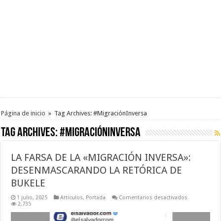
Página de inicio
»
Tag Archives: #MigraciónInversa
Tag Archives:
#MigraciónInversa
LA FARSA DE LA «MIGRACIÓN INVERSA»:
DESENMASCARANDO LA RETÓRICA DE
BUKELE
en
1 julio, 2025
Articulos
,
Portada
Comentarios desactivados
LA
2,735
FARSA
DE