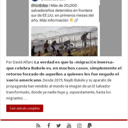
LA
«MIGRACIÓN
INVERSA»:
DESENMASC
LA
RETÓRICA
DE
BUKELE
Por David Alfaro 𝗟𝗮 𝘃𝗲𝗿𝗱𝗮𝗱 𝗲𝘀 𝗾𝘂𝗲 𝗹𝗮 «𝗺𝗶𝗴𝗿𝗮𝗰𝗶ó𝗻 𝗶𝗻𝘃𝗲𝗿𝘀𝗮»
𝗾𝘂𝗲 𝗰𝗲𝗹𝗲𝗯𝗿𝗮 𝗕𝘂𝗸𝗲𝗹𝗲 𝗲𝘀, 𝗲𝗻 𝗺𝘂𝗰𝗵𝗼𝘀 𝗰𝗮𝘀𝗼𝘀, 𝘀𝗶𝗺𝗽𝗹𝗲𝗺𝗲𝗻𝘁𝗲 𝗲𝗹
𝗿𝗲𝘁𝗼𝗿𝗻𝗼 𝗳𝗼𝗿𝘇𝗮𝗱𝗼 𝗱𝗲 𝗮𝗾𝘂𝗲𝗹𝗹𝗼𝘀 𝗮 𝗾𝘂𝗶𝗲𝗻𝗲𝘀 𝗹𝗲𝘀 𝗳𝘂𝗲 𝗻𝗲𝗴𝗮𝗱𝗼 𝗲𝗹
𝘀𝘂𝗲ñ𝗼 𝗮𝗺𝗲𝗿𝗶𝗰𝗮𝗻𝗼. Desde 2019, Nayib Bukele y su aparato de
propaganda han vendido al mundo la imagen de un El Salvador
transformado, donde ya nadie huye y, supuestamente, hasta los
migrantes …
Leer artículo completo