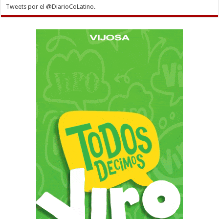
Tweets por el @DiarioCoLatino.