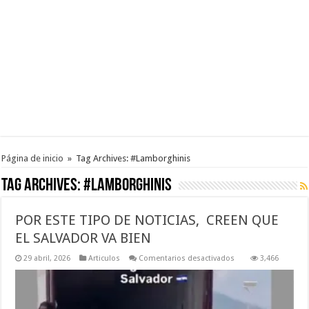
Página de inicio
»
Tag Archives: #Lamborghinis
Tag Archives:
#Lamborghinis
POR ESTE TIPO DE NOTICIAS, CREEN QUE
EL SALVADOR VA BIEN
en
29 abril, 2026
Articulos
Comentarios desactivados
3,466
POR
ESTE
TIPO
DE
NOTICIAS,