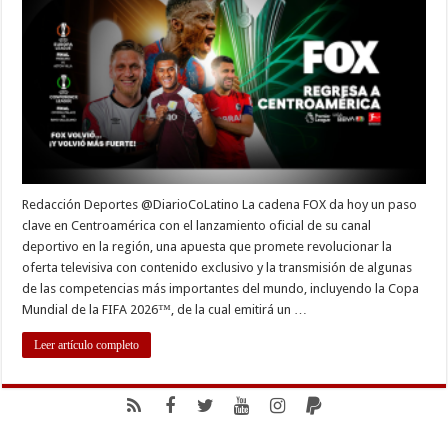
canal
deportivo
en
Centroamérica
con
cobertura
del
Mundial
2026
Redacción Deportes @DiarioCoLatino La cadena FOX da hoy un paso
clave en Centroamérica con el lanzamiento oficial de su canal
deportivo en la región, una apuesta que promete revolucionar la
oferta televisiva con contenido exclusivo y la transmisión de algunas
de las competencias más importantes del mundo, incluyendo la Copa
Mundial de la FIFA 2026™, de la cual emitirá un …
Leer artículo completo