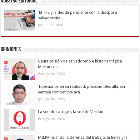
Nuestro Editorial
El TPS y la deuda pendiente con la diáspora
salvadoreña
20 julio, 2026
Opiniones
Ceuta prisión de salvadoreño e historia trágica
Marruecos
6 agosto, 2026
Tepesianos en su realidad: prescindibles allá, sin
ventaja competitiva acá
5 agosto, 2026
La sed de castigo y la sed de Verdad
4 agosto, 2026
MILPA: cuando la defensa del trabajo, la tierra y la