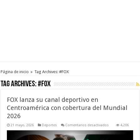
Página de inicio
»
Tag Archives: #FOX
Tag Archives:
#FOX
FOX lanza su canal deportivo en
Centroamérica con cobertura del Mundial
2026
en
21 mayo, 2026
Deportes
Comentarios desactivados
4,206
FOX
lanza
su