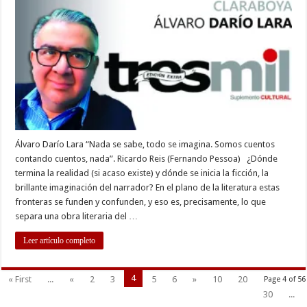
Álvaro Darío Lara “Nada se sabe, todo se imagina. Somos cuentos
contando cuentos, nada”. Ricardo Reis (Fernando Pessoa) ¿Dónde
termina la realidad (si acaso existe) y dónde se inicia la ficción, la
brillante imaginación del narrador? En el plano de la literatura estas
fronteras se funden y confunden, y eso es, precisamente, lo que
separa una obra literaria del …
Leer artículo completo
4
« First
...
«
2
3
5
6
»
10
20
Page 4 of 56
30
...