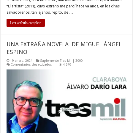
“El artista” (2011), cuyo estreno me perdí hace ya años, en los cines
salvadoreños, tan lejanos, repito, de …
Leer artículo completo
UNA EXTRAÑA NOVELA DE MIGUEL ÁNGEL
ESPINO
19 enero, 2024
Suplemento Tres Mil | 3000
en
Comentarios desactivados
4,570
UNA
EXTRAÑA
NOVELA
DE
MIGUEL
ÁNGEL
ESPINO