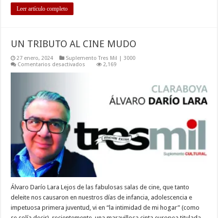
Leer artículo completo
UN TRIBUTO AL CINE MUDO
27 enero, 2024
Suplemento Tres Mil | 3000
en
Comentarios desactivados
2,169
UN
TRIBUTO
AL
CINE
MUDO
Álvaro Darío Lara Lejos de las fabulosas salas de cine, que tanto
deleite nos causaron en nuestros días de infancia, adolescencia e
impetuosa primera juventud, vi en “la intimidad de mi hogar” (como
se solía decir), recientemente, una maravillosa cinta europea titulada