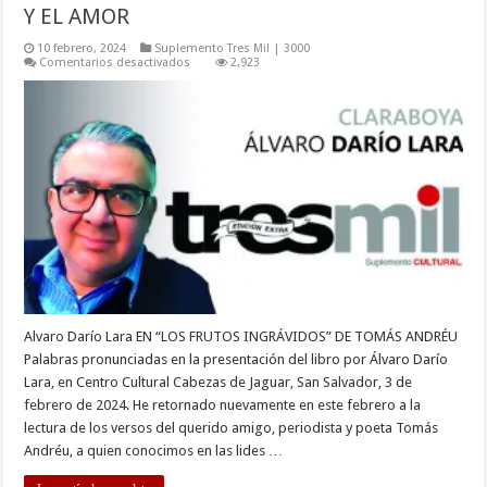
Y EL AMOR
10 febrero, 2024
Suplemento Tres Mil | 3000
en
Comentarios desactivados
2,923
LOS
MISTERIOS
DE
LA
MUERTE,
EL
TIEMPO
Y
EL
AMOR
Alvaro Darío Lara EN “LOS FRUTOS INGRÁVIDOS” DE TOMÁS ANDRÉU
Palabras pronunciadas en la presentación del libro por Álvaro Darío
Lara, en Centro Cultural Cabezas de Jaguar, San Salvador, 3 de
febrero de 2024. He retornado nuevamente en este febrero a la
lectura de los versos del querido amigo, periodista y poeta Tomás
Andréu, a quien conocimos en las lides …