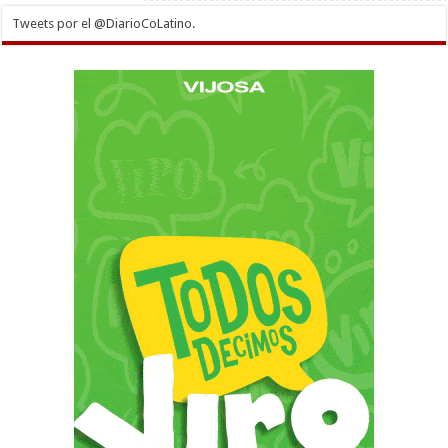
Tweets por el @DiarioCoLatino.