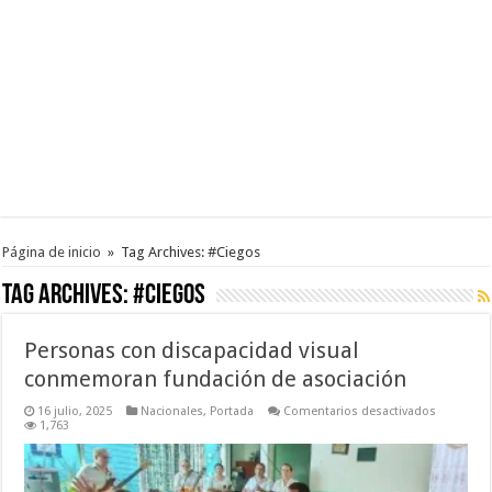
Página de inicio
»
Tag Archives: #Ciegos
Tag Archives:
#Ciegos
Personas con discapacidad visual
conmemoran fundación de asociación
en
16 julio, 2025
Nacionales
,
Portada
Comentarios desactivados
Personas
1,763
con
discapaci
visual
conmemo